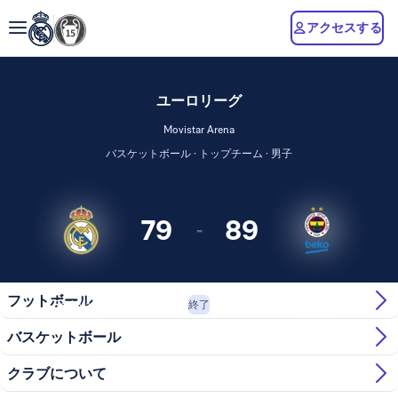
アクセスする
ユーロリーグ
Movistar Arena
バスケットボール · トップチーム · 男子
79
89
-
Fenerbahce
フットボール
Real Madrid
終了
Istanbul
バスケットボール
クラブについて