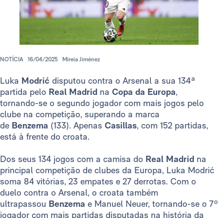
NOTÍCIA
16/04/2025
Mireia Jiménez
Luka
Modrić
disputou contra o Arsenal a sua 134ª
partida pelo
Real Madrid
na
Copa da Europa
,
tornando-se o segundo jogador com mais jogos pelo
clube na competição, superando a marca
de
Benzema
(133). Apenas
Casillas
, com 152 partidas,
está à frente do croata.
Dos seus 134 jogos com a camisa do
Real Madrid
na
principal competição de clubes da Europa, Luka Modrić
soma 84 vitórias, 23 empates e 27 derrotas. Com o
duelo contra o Arsenal, o croata também
ultrapassou
Benzema
e Manuel Neuer, tornando-se o 7º
jogador com mais partidas disputadas na história da