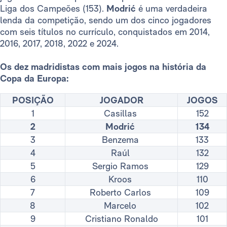
Liga dos Campeões (153).
Modrić
é uma verdadeira
lenda da competição, sendo um dos cinco jogadores
com seis títulos no currículo, conquistados em 2014,
2016, 2017, 2018, 2022 e 2024.
Os dez madridistas com mais jogos na história da
Copa da Europa:
POSIÇÃO
JOGADOR
JOGOS
1
Casillas
152
2
Modrić
134
3
Benzema
133
4
Raúl
132
5
Sergio Ramos
129
6
Kroos
110
7
Roberto Carlos
109
8
Marcelo
102
9
Cristiano Ronaldo
101