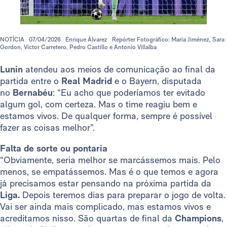
NOTÍCIA
07/04/2026
Enrique Álvarez
Repórter Fotográfico: María Jiménez, Sara
Gordon, Víctor Carretero, Pedro Castillo e Antonio Villalba
Lunin
atendeu aos meios de comunicação ao final da
partida entre o
Real Madrid
e o Bayern, disputada
no
Bernabéu
: “Eu acho que poderíamos ter evitado
algum gol, com certeza. Mas o time reagiu bem e
estamos vivos. De qualquer forma, sempre é possível
fazer as coisas melhor”.
Falta de sorte ou pontaria
“Obviamente, seria melhor se marcássemos mais. Pelo
menos, se empatássemos. Mas é o que temos e agora
já precisamos estar pensando na próxima partida da
Liga.
Depois teremos dias para preparar o jogo de volta.
Vai ser ainda mais complicado, mas estamos vivos e
acreditamos nisso. São quartas de final da
Champions
,