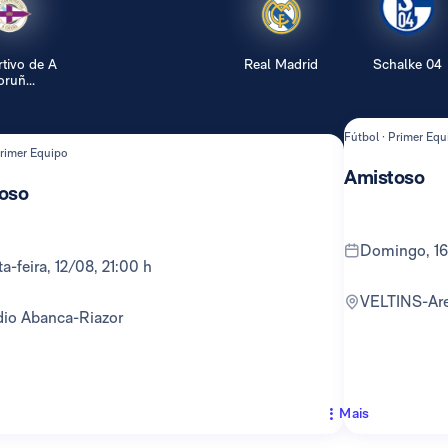
tivo de A
Real Madrid
Schalke 04
ruñ...
Fútbol · Primer Equ
Primer Equipo
Amistoso
oso
domingo, 1
rta-feira, 12/08, 21:00 h
VELTINS-Ar
adio Abanca-Riazor
Mais