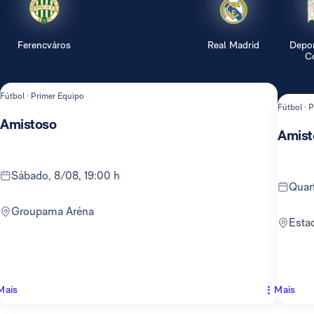
Ferencváros
Real Madrid
Depor
Co
Fútbol · Primer Equipo
Fútbol · 
Amistoso
Amist
sábado, 8/08, 19:00 h
qua
Groupama Aréna
Est
Mais
Mais