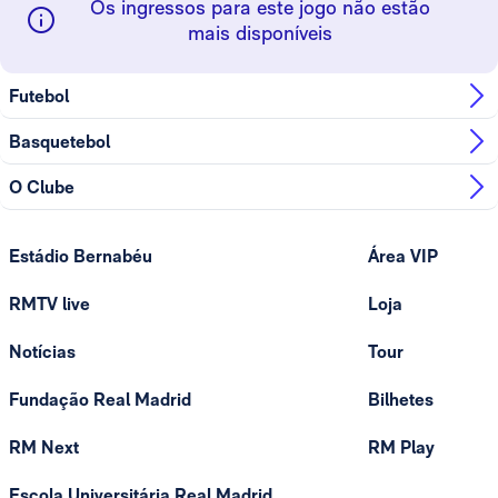
Os ingressos para este jogo não estão
mais disponíveis
Futebol
Basquetebol
O Clube
Estádio Bernabéu
Área VIP
RMTV live
Loja
Notícias
Tour
Fundação Real Madrid
Bilhetes
RM Next
RM Play
Escola Universitária Real Madrid