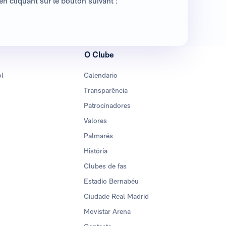
n cliquant sur le bouton suivant :
O Clube
ol
Calendario
Transparência
Patrocinadores
Valores
Palmarés
História
Clubes de fas
Estadio Bernabéu
Ciudade Real Madrid
Movistar Arena