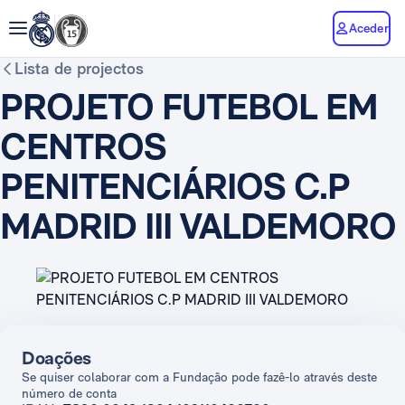
Aceder
Lista de projectos
PROJETO FUTEBOL EM
CENTROS
PENITENCIÁRIOS C.P
MADRID III VALDEMORO
Doações
Se quiser colaborar com a Fundação pode fazê-lo através deste
número de conta