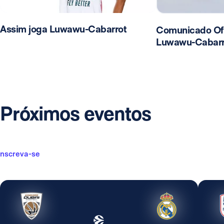
Assim joga Luwawu-Cabarrot
Comunicado Ofi
Luwawu-Cabarr
Próximos eventos
Inscreva-se