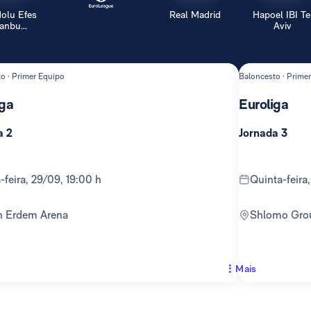
olu Efes
Real Madrid
Hapoel IBI Te
tanbu...
Aviv
o · Primer Equipo
Baloncesto · Prime
iga
Euroliga
a 2
Jornada 3
a-feira, 29/09, 19:00 h
quinta-feira
an Erdem Arena
Shlomo Gro
Mais