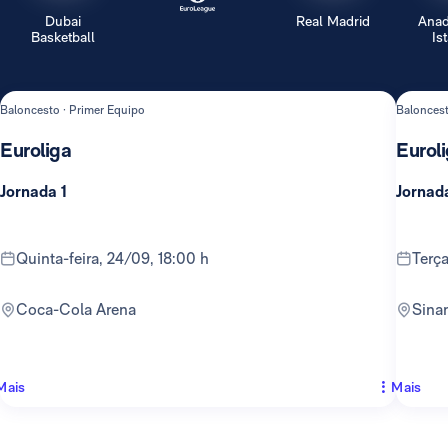
Dubai
Real Madrid
Anad
Basketball
Is
Baloncesto · Primer Equipo
Baloncest
Euroliga
Eurol
Jornada 1
Jornad
quinta-feira, 24/09, 18:00 h
terç
Coca-Cola Arena
Sin
Mais
Mais