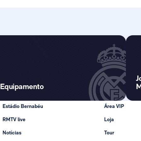
J
Equipamento
M
Estádio Bernabéu
Área VIP
RMTV live
Loja
Notícias
Tour