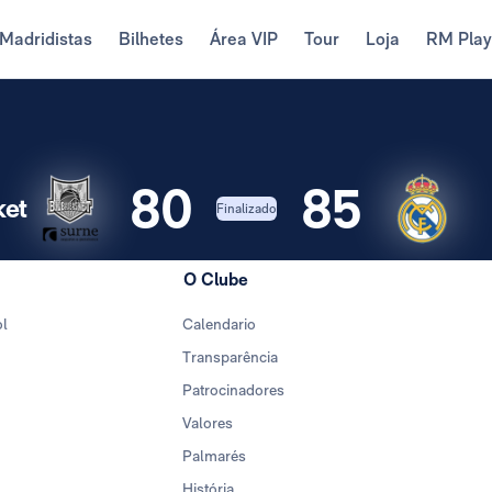
Madridistas
Bilhetes
Área VIP
Tour
Loja
RM Pla
80
85
ket
Finalizado
O Clube
ol
Calendario
Transparência
Patrocinadores
Valores
Palmarés
História