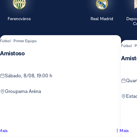
Ferencváros
Real Madrid
Depor
Co
Fútbol · Primer Equipo
Fútbol · 
Amistoso
Amist
sábado, 8/08, 19:00 h
qua
Groupama Aréna
Est
Mais
Mais