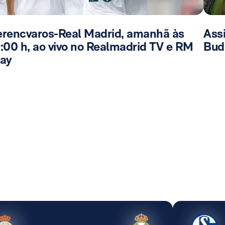
erencvaros-Real Madrid, amanhã às
Ass
9:00 h, ao vivo no Realmadrid TV e RM
Bud
lay