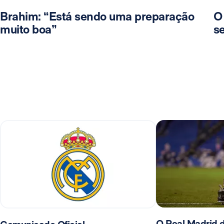
Brahim: “Está sendo uma preparação
O
muito boa”
se
O Real Madrid d