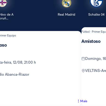
tivo de A
Real Madrid
Schalke 04
ruñ...
Fútbol · Primer Equ
Primer Equipo
Amistoso
oso
domingo, 1
rta-feira, 12/08, 21:00 h
VELTINS-Ar
adio Abanca-Riazor
Mais