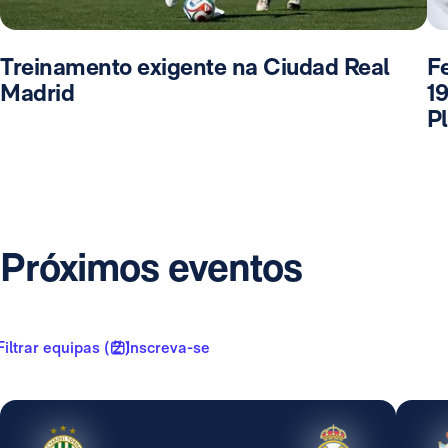
Treinamento exigente na Ciudad Real
F
Madrid
1
P
Próximos eventos
Filtrar equipas ( 2 )
Inscreva-se