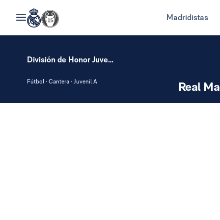
Madridistas
División de Honor Juvenil
Fútbol · Cantera · Juvenil A
Real Ma