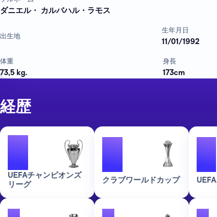
ダニエル・ カルバハル・ラモス
生年月日
出生地
11/01/1992
体重
身長
73,5 kg.
173cm
経歴
6
6
5
UEFAチャンピオンズ
クラブワールドカップ
UEF
リーグ