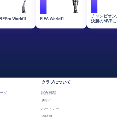
1
1
チャンピオン
FIFPro World11
FIFA World11
決勝のMVPに
クラブについて
ページ
試合日程
透明性
パートナー
価値観