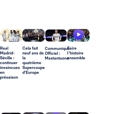
Real
Cela fait
Faire
Communiqué
Madrid-
neuf ans de
l'histoire
Officiel :
Séville :
la
ensemble
Mastantuono
continuer
quatrième
invaincues
Supercoupe
en
d'Europe
présaison