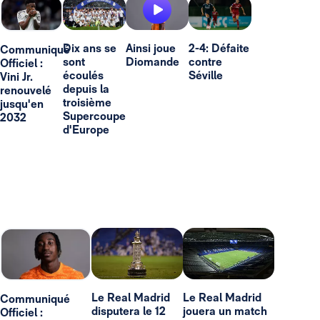
Dix ans se
Ainsi joue
2-4: Défaite
Communiqué
sont
Diomande
contre
Officiel :
écoulés
Séville
Vini Jr.
depuis la
renouvelé
troisième
jusqu'en
Supercoupe
2032
d'Europe
Le Real Madrid
Le Real Madrid
Communiqué
disputera le 12
jouera un match
Officiel :