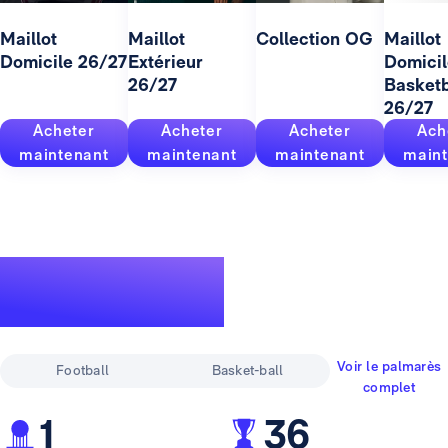
Maillot
Maillot
Collection OG
Maillot
Domicile 26/27
Extérieur
Domicil
26/27
Basketb
26/27
Acheter
Acheter
Acheter
Ach
maintenant
maintenant
maintenant
maint
Un palmarès
pour la légende
Voir le palmarès
Football
Basket-ball
complet
1
36