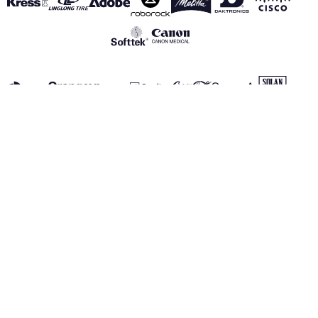
VOIR TOUS NOS PARTENAIRES
Mentions Légales
Politique de Confidentialité
Politique des Cookies
Canal de información
realmadrid.com
Real Madrid © 2026 Tous droits réservés