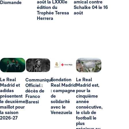
août la LXXXIe
amical contre
Diomande
édition du
Schalke 04 le 16
Trophée Teresa
août
Herrera
Le Real
Fondation
Le Real
Communiqué
Madrid et
Real Madrid
Madrid est,
Officiel :
adidas
: campagne
pour la
décès de
présentent
de
cinquième
Franco
le deuxième
solidarité
année
Baresi
maillot pour
avec le
consécutive,
la saison
Venezuela
le club de
2026-27
football le
plus
précieux au