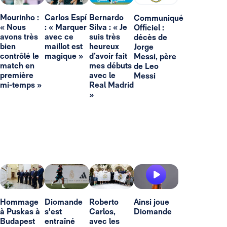
Mourinho :
Carlos Espí
Bernardo
Communiqué
« Nous
: « Marquer
Silva : « Je
Officiel :
avons très
avec ce
suis très
décès de
bien
maillot est
heureux
Jorge
contrôlé le
magique »
d’avoir fait
Messi, père
match en
mes débuts
de Leo
première
avec le
Messi
mi-temps »
Real Madrid
»
Hommage
Diomande
Roberto
Ainsi joue
à Puskas à
s'est
Carlos,
Diomande
Budapest
entraîné
avec les