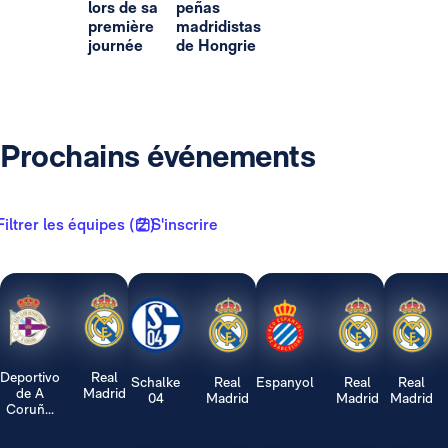
lors de sa
peñas
première
madridistas
journée
de Hongrie
Prochains événements
Filtrer les équipes ( 2 )
S'inscrire
Deportivo
Real
Schalke
Real
Espanyol
Real
Real
de A
Madrid
04
Madrid
Madrid
Madrid
Coruñ...