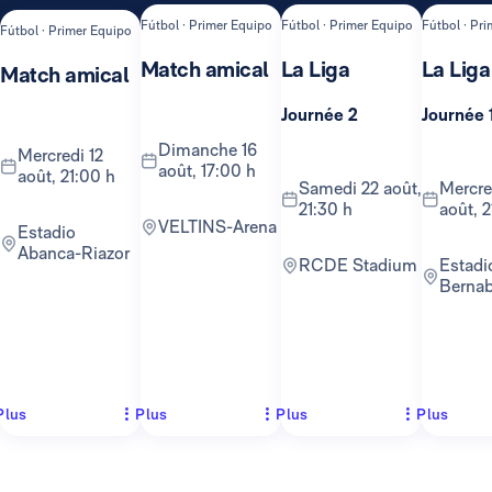
Fútbol · Primer Equipo
Fútbol · Primer Equipo
Fútbol · Pr
Fútbol · Primer Equipo
Match amical
La Liga
La Liga
Match amical
Journée 2
Journée 
dimanche 16
mercredi 12
août, 17:00 h
août, 21:00 h
samedi 22 août,
mercredi 26
21:30 h
août, 2
VELTINS-Arena
Estadio
Abanca-Riazor
RCDE Stadium
Estadio
Berna
Plus
Plus
Plus
Plus