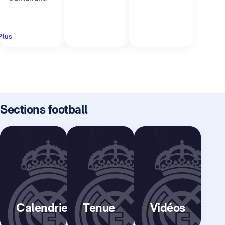
Plus
Sections football
Calendrier
Tenue
Vidéos