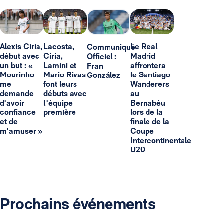
Alexis Ciria,
Lacosta,
Le Real
Communiqué
début avec
Ciria,
Madrid
Officiel :
un but : «
Lamini et
affrontera
Fran
Mourinho
Mario Rivas
le Santiago
González
me
font leurs
Wanderers
demande
débuts avec
au
d'avoir
l'équipe
Bernabéu
confiance
première
lors de la
et de
finale de la
m'amuser »
Coupe
Intercontinentale
U20
Prochains événements