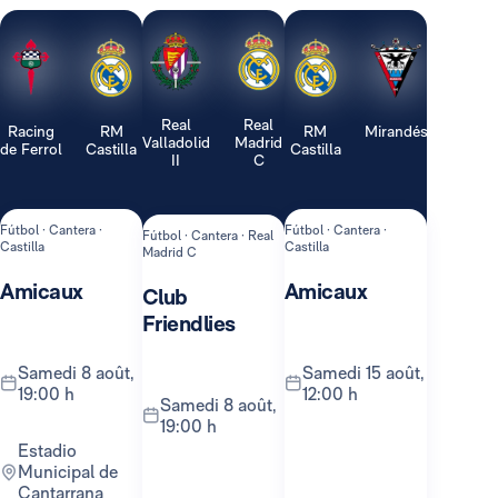
Real
Real
Racing
RM
RM
Mirandés
Valladolid
Madrid
de Ferrol
Castilla
Castilla
II
C
Fútbol · Cantera ·
Fútbol · Cantera ·
Fútbol · Cantera · Real
Castilla
Castilla
Madrid C
Amicaux
Amicaux
Club
Friendlies
samedi 8 août,
samedi 15 août,
19:00 h
12:00 h
samedi 8 août,
19:00 h
Estadio
Municipal de
Cantarrana