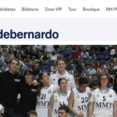
ridistas
Billeterie
Zone VIP
Tour
Boutique
RM P
ldebernardo