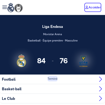
Accéder
Liga Endesa
Movistar Arena
Basketball · Équipe première · Masculine
84
76
-
Real Madrid
UCAM Murcia
Football
Terminé
Basket-ball
Le Club