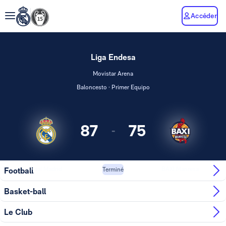
Accéder
Liga Endesa
Movistar Arena
Baloncesto · Primer Equipo
87
75
-
Real Madrid
BAXI Manresa
Football
Terminé
Basket-ball
Le Club