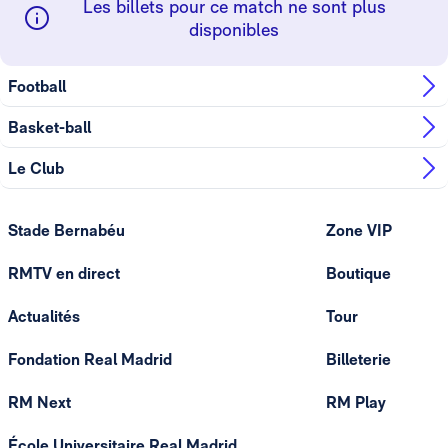
Les billets pour ce match ne sont plus
disponibles
Football
Basket-ball
Le Club
Stade Bernabéu
Zone VIP
RMTV en direct
Boutique
Actualités
Tour
Fondation Real Madrid
Billeterie
RM Next
RM Play
École Universitaire Real Madrid