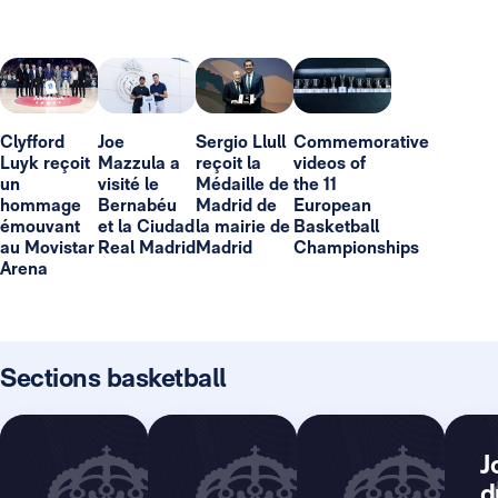
Clyfford
Joe
Sergio Llull
Commemorative
Luyk reçoit
Mazzula a
reçoit la
videos of
un
visité le
Médaille de
the 11
hommage
Bernabéu
Madrid de
European
émouvant
et la Ciudad
la mairie de
Basketball
au Movistar
Real Madrid
Madrid
Championships
Arena
Sections basketball
J
d