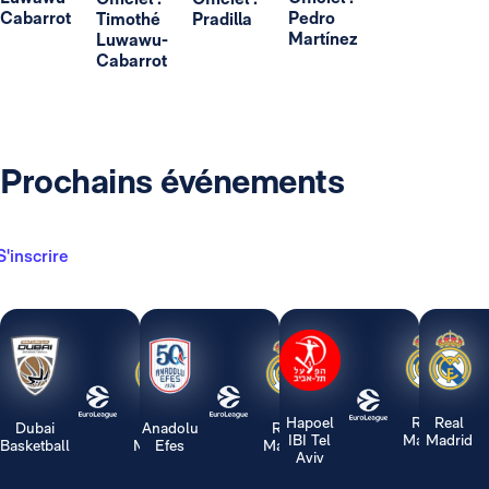
Cabarrot
Pedro
Timothé
Pradilla
Martínez
Luwawu-
Cabarrot
Prochains événements
S'inscrire
Hapoel
Real
Real
Dubai
Real
Anadolu
Real
IBI Tel
Madrid
Madrid
Basketball
Madrid
Efes
Madrid
Aviv