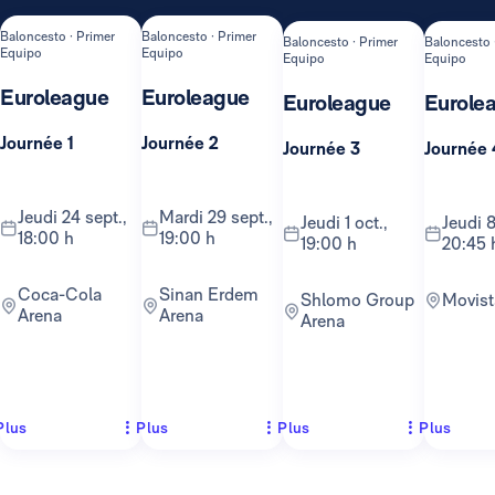
Baloncesto · Primer
Baloncesto · Primer
Baloncesto · Primer
Baloncesto 
Equipo
Equipo
Equipo
Equipo
Euroleague
Euroleague
Euroleague
Eurole
Journée 1
Journée 2
Journée 3
Journée 
jeudi 24 sept.,
mardi 29 sept.,
jeudi 1 oct.,
jeudi 8 oct.,
18:00 h
19:00 h
19:00 h
20:45 
Coca-Cola
Sinan Erdem
Shlomo Group
Movis
Arena
Arena
Arena
Plus
Plus
Plus
Plus