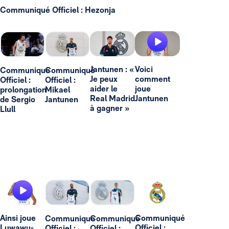
Communiqué Officiel : Hezonja
Jantunen : «
Voici
Communiqué
Communiqué
Je peux
comment
Officiel :
Officiel :
aider le
joue
prolongation
Mikael
Real Madrid
Jantunen
de Sergio
Jantunen
à gagner »
Llull
Ainsi joue
Communiqué
Communiqué
Communiqué
Luwawu-
Officiel :
Officiel :
Officiel :