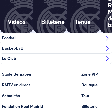
R
M
d
Vidéos
Billeterie
Tenue
b
Football
Basket-ball
Le Club
Stade Bernabéu
Zone VIP
RMTV en direct
Boutique
Actualités
Tour
Fondation Real Madrid
Billeterie