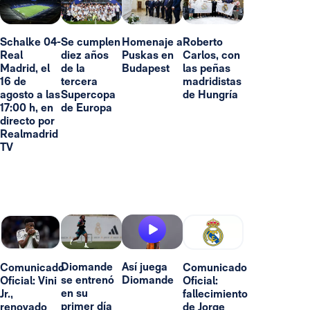
Schalke 04-
Se cumplen
Homenaje a
Roberto
Real
diez años
Puskas en
Carlos, con
Madrid, el
de la
Budapest
las peñas
16 de
tercera
madridistas
agosto a las
Supercopa
de Hungría
17:00 h, en
de Europa
directo por
Realmadrid
TV
Diomande
Así juega
Comunicado
Comunicado
se entrenó
Diomande
Oficial: Vini
Oficial:
en su
Jr.,
fallecimiento
primer día
renovado
de Jorge