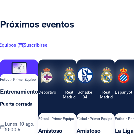
Próximos eventos
Equipos ( 1 )
Suscribirse
Fútbol · Primer Equipo
Entrenamiento
Deportivo
Real
Schalke
Real
Espanyol
Madrid
04
Madrid
Puerta cerrada
Fútbol · Primer Equipo
Fútbol · Primer Equipo
Fútbol · Pr
lunes, 10 ago,
10:00 h
Amistoso
Amistoso
La Liga