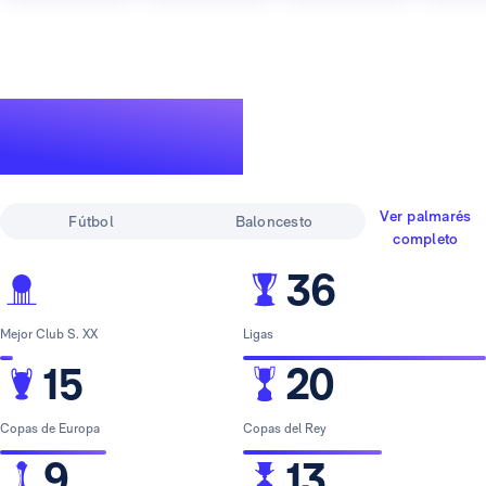
Un palmarés de
leyenda
Ver palmarés
Fútbol
Baloncesto
completo
36
Mejor Club S. XX
Ligas
15
20
Copas de Europa
Copas del Rey
9
13