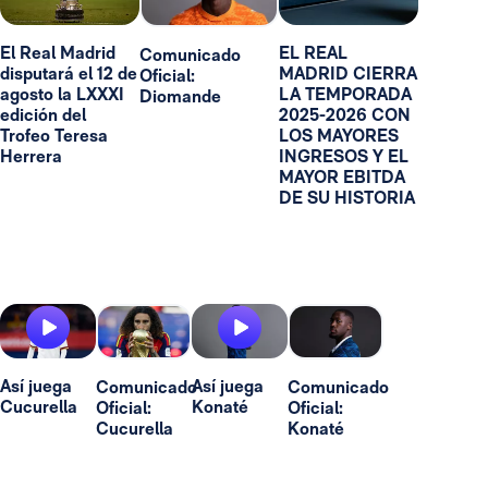
El Real Madrid
EL REAL
Comunicado
disputará el 12 de
MADRID CIERRA
Oficial:
agosto la LXXXI
LA TEMPORADA
Diomande
edición del
2025-2026 CON
Trofeo Teresa
LOS MAYORES
Herrera
INGRESOS Y EL
MAYOR EBITDA
DE SU HISTORIA
Así juega
Así juega
Comunicado
Comunicado
Cucurella
Konaté
Oficial:
Oficial:
Cucurella
Konaté