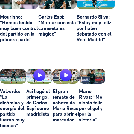
Mourinho:
Carlos Espí:
Bernardo Silva:
“Hemos tenido
“Marcar con esta
“Estoy muy feliz
muy buen control
camiseta es
por haber
del partido en la
mágico”
debutado con el
primera parte”
Real Madrid”
Valverde:
Así llegó el
El gran
Mario
“La
primer gol
remate de
Rivas: “Me
dinámica y
de Carlos
cabeza de
siento feliz
energía del
Espí como
Mario Rivas
por el gol y
partido
madridista
para abrir el
por la
fueron muy
marcador
victoria”
buenas”