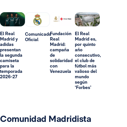
El Real
Fundación
El Real
Comunicado
Madrid y
Real
Madrid es,
Oficial
adidas
Madrid:
por quinto
presentan
campaña
año
la segunda
de
consecutivo,
camiseta
solidaridad
el club de
para la
con
fútbol más
temporada
Venezuela
valioso del
2026-27
mundo
según
‘Forbes’
Comunidad Madridista