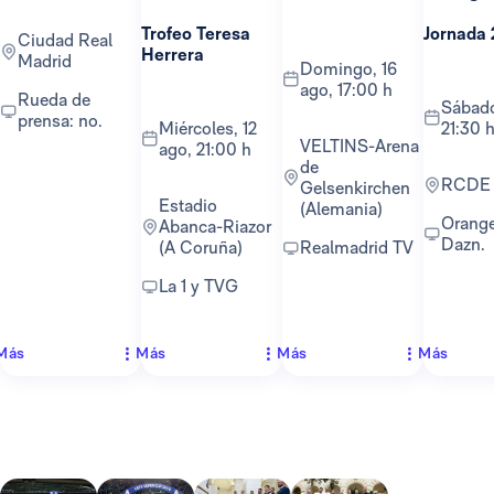
Trofeo Teresa
Jornada 
Ciudad Real
Herrera
Madrid
domingo, 16
ago, 17:00 h
Rueda de
sábado, 22 ago,
prensa: no.
miércoles, 12
21:30 
VELTINS-Arena
ago, 21:00 h
de
RCDE
Gelsenkirchen
Estadio
(Alemania)
Orange TV y
Abanca-Riazor
Dazn.
(A Coruña)
Realmadrid TV
La 1 y TVG
Más
Más
Más
Más