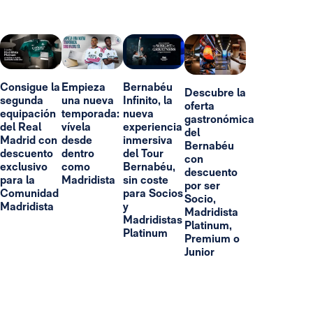
Consigue la
Empieza
Bernabéu
Descubre la
segunda
una nueva
Infinito, la
oferta
equipación
temporada:
nueva
gastronómica
del Real
vívela
experiencia
del
Madrid con
desde
inmersiva
Bernabéu
descuento
dentro
del Tour
con
exclusivo
como
Bernabéu,
descuento
para la
Madridista
sin coste
por ser
Comunidad
para Socios
Socio,
Madridista
y
Madridista
Madridistas
Platinum,
Platinum
Premium o
Junior