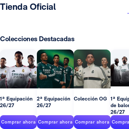
Tienda Oficial
Colecciones Destacadas
1ª Equipación
2ª Equipación
Colección OG
1ª Equi
26/27
26/27
de balo
26/27
Comprar ahora
Comprar ahora
Comprar ahora
Compra