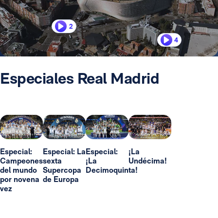
2
4
Especiales Real Madrid
Especial:
Especial: La
Especial:
¡La
Campeones
sexta
¡La
Undécima!
del mundo
Supercopa
Decimoquinta!
por novena
de Europa
vez