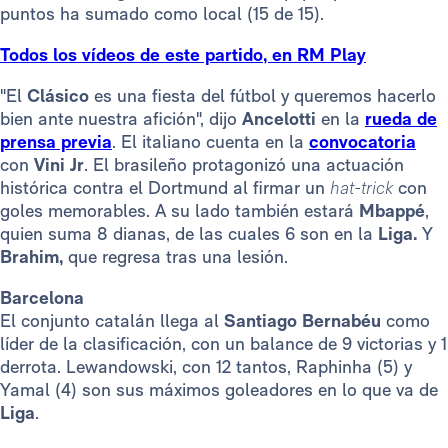
puntos ha sumado como local (15 de 15).
Todos los vídeos de este partido, en RM Play
"El
Clásico
es una fiesta del fútbol y queremos hacerlo
bien ante nuestra afición", dijo
Ancelotti
en la
rueda de
prensa previa
. El italiano cuenta en la
convocatoria
con
Vini Jr
. El brasileño protagonizó una actuación
histórica contra el Dortmund al firmar un
hat-trick
con
goles memorables. A su lado también estará
Mbappé
,
quien suma 8 dianas, de las cuales 6 son en la
Liga.
Y
Brahim,
que regresa tras una lesión.
Barcelona
El conjunto catalán llega al
Santiago Bernabéu
como
líder de la clasificación, con un balance de 9 victorias y 1
derrota. Lewandowski, con 12 tantos, Raphinha (5) y
Yamal (4) son sus máximos goleadores en lo que va de
Liga
.