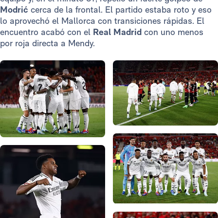
Modrić
cerca de la frontal. El partido estaba roto y eso
lo aprovechó el Mallorca con transiciones rápidas. El
encuentro acabó con el
Real Madrid
con uno menos
por roja directa a Mendy.
Foto: Real Madrid
Foto: Real Madrid
Foto: Real Madrid