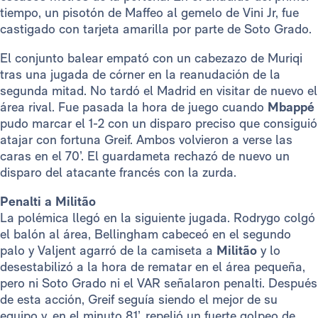
tiempo, un pisotón de Maffeo al gemelo de Vini Jr, fue
castigado con tarjeta amarilla por parte de Soto Grado.
El conjunto balear empató con un cabezazo de Muriqi
tras una jugada de córner en la reanudación de la
segunda mitad. No tardó el Madrid en visitar de nuevo el
área rival. Fue pasada la hora de juego cuando
Mbappé
pudo marcar el 1-2 con un disparo preciso que consiguió
atajar con fortuna Greif. Ambos volvieron a verse las
caras en el 70’. El guardameta rechazó de nuevo un
disparo del atacante francés con la zurda.
Penalti a Militão
La polémica llegó en la siguiente jugada. Rodrygo colgó
el balón al área, Bellingham cabeceó en el segundo
palo y Valjent agarró de la camiseta a
Militão
y lo
desestabilizó a la hora de rematar en el área pequeña,
pero ni Soto Grado ni el VAR señalaron penalti. Después
de esta acción, Greif seguía siendo el mejor de su
equipo y, en el minuto 81’, repelió un fuerte golpeo de