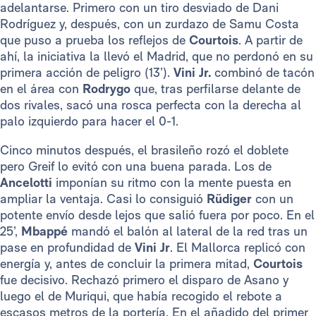
adelantarse. Primero con un tiro desviado de Dani
Rodríguez y, después, con un zurdazo de Samu Costa
que puso a prueba los reflejos de
Courtois
. A partir de
ahí, la iniciativa la llevó el Madrid, que no perdonó en su
primera acción de peligro (13’).
Vini Jr.
combinó de tacón
en el área con
Rodrygo
que, tras perfilarse delante de
dos rivales, sacó una rosca perfecta con la derecha al
palo izquierdo para hacer el 0-1.
Cinco minutos después, el brasileño rozó el doblete
pero Greif lo evitó con una buena parada. Los de
Ancelotti
imponían su ritmo con la mente puesta en
ampliar la ventaja. Casi lo consiguió
Rüdiger
con un
potente envío desde lejos que salió fuera por poco. En el
25’,
Mbappé
mandó el balón al lateral de la red tras un
pase en profundidad de
Vini Jr
. El Mallorca replicó con
energía y, antes de concluir la primera mitad,
Courtois
fue decisivo. Rechazó primero el disparo de Asano y
luego el de Muriqui, que había recogido el rebote a
escasos metros de la portería. En el añadido del primer