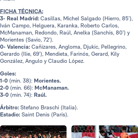
FICHA TÉCNICA:
3- Real Madrid:
Casillas, Míchel Salgado (Hierro, 85’),
Iván Campo, Helguera, Karanka, Roberto Carlos,
McManaman, Redondo, Raúl, Anelka (Sanchís, 80’) y
Morientes (Savio, 72’).
0- Valencia:
Cañizares, Angloma, Djukic, Pellegrino,
Gerardo (Ilie, 69’), Mendieta, Farinós, Gerard, Kily
González, Angulo y Claudio López.
Goles:
1-0
(min. 38):
Morientes.
2-0
(min. 66):
McManaman.
3-0
(min. 74):
Raúl.
Árbitro:
Stefano Braschi (Italia).
Estadio:
Saint Denis (París).