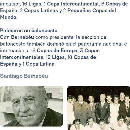
impulsor, 16
Ligas,
1
Copa Intercontinental
, 6
Copas de
España,
2
Copas Latinas
y
2
Pequeñas Copas del
Mundo
.
Palmarés en baloncesto
Con
Bernabéu
como presidente, la sección de
baloncesto también dominó en el panorama nacional e
internacional: 6
Copas de Europa
, 3
Copas
Intercontinentales
, 19
Ligas,
18
Copas de
España
y 1
Copa Latina
.
Santiago Bernabéu
Foto: Realmadrid.com