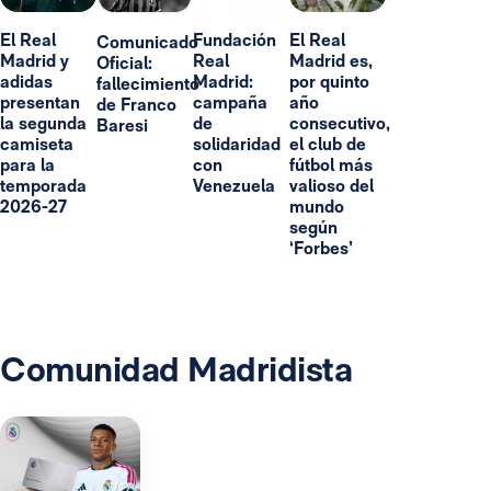
El Real
Fundación
El Real
Comunicado
Madrid y
Real
Madrid es,
Oficial:
adidas
Madrid:
por quinto
fallecimiento
presentan
campaña
año
de Franco
la segunda
de
consecutivo,
Baresi
camiseta
solidaridad
el club de
para la
con
fútbol más
temporada
Venezuela
valioso del
2026-27
mundo
según
‘Forbes’
Comunidad Madridista