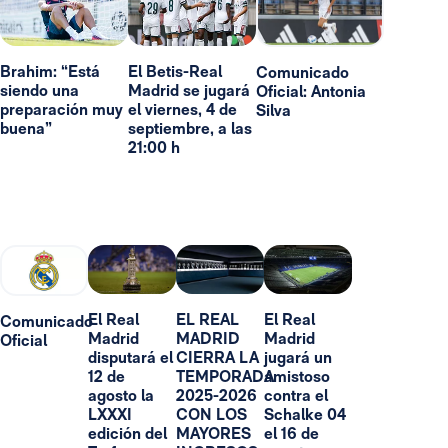
Brahim: “Está
El Betis-Real
Comunicado
siendo una
Madrid se jugará
Oficial: Antonia
preparación muy
el viernes, 4 de
Silva
buena”
septiembre, a las
21:00 h
El Real
EL REAL
El Real
Comunicado
Madrid
MADRID
Madrid
Oficial
disputará el
CIERRA LA
jugará un
12 de
TEMPORADA
amistoso
agosto la
2025-2026
contra el
LXXXI
CON LOS
Schalke 04
edición del
MAYORES
el 16 de