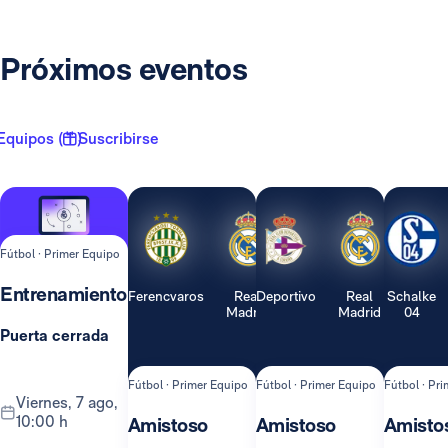
Próximos eventos
Equipos ( 1 )
Suscribirse
Fútbol · Primer Equipo
Entrenamiento
Ferencvaros
Real
Deportivo
Real
Schalke
Madrid
Madrid
04
Puerta cerrada
Fútbol · Primer Equipo
Fútbol · Primer Equipo
Fútbol · Pr
viernes, 7 ago,
10:00 h
Amistoso
Amistoso
Amisto