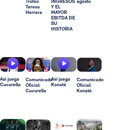
Trofeo
INGRESOS
agosto
Teresa
Y EL
Herrera
MAYOR
EBITDA DE
SU
HISTORIA
Así juega
Así juega
Comunicado
Comunicado
Cucurella
Konaté
Oficial:
Oficial:
Cucurella
Konaté