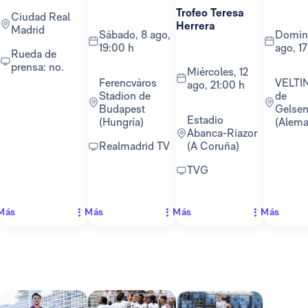
Trofeo Teresa
Ciudad Real
Herrera
Madrid
sábado, 8 ago,
domingo, 16
19:00 h
ago, 1
Rueda de
prensa: no.
miércoles, 12
Ferencváros
VELTINS-Arena
ago, 21:00 h
Stadion de
de
Budapest
Gelsen
Estadio
(Hungría)
(Alema
Abanca-Riazor
Realmadrid TV
(A Coruña)
TVG
Más
Más
Más
Más