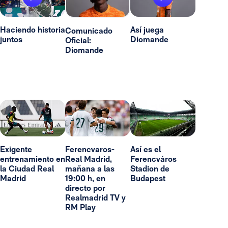
Haciendo historia
Así juega
Comunicado
juntos
Diomande
Oficial:
Diomande
Exigente
Ferencvaros-
Así es el
entrenamiento en
Real Madrid,
Ferencváros
la Ciudad Real
mañana a las
Stadion de
Madrid
19:00 h, en
Budapest
directo por
Realmadrid TV y
RM Play