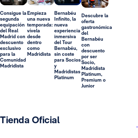
Consigue la
Empieza
Bernabéu
Descubre la
segunda
una nueva
Infinito, la
oferta
equipación
temporada:
nueva
gastronómica
del Real
vívela
experiencia
del
Madrid con
desde
inmersiva
Bernabéu
descuento
dentro
del Tour
con
exclusivo
como
Bernabéu,
descuento
para la
Madridista
sin coste
por ser
Comunidad
para Socios
Socio,
Madridista
y
Madridista
Madridistas
Platinum,
Platinum
Premium o
Junior
Tienda Oficial