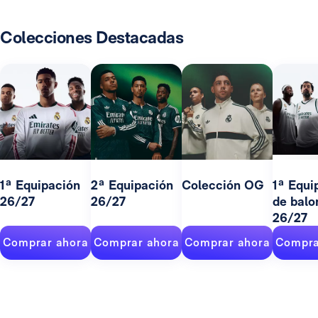
Colecciones Destacadas
1ª Equipación
2ª Equipación
Colección OG
1ª Equi
26/27
26/27
de balo
26/27
Comprar ahora
Comprar ahora
Comprar ahora
Compra