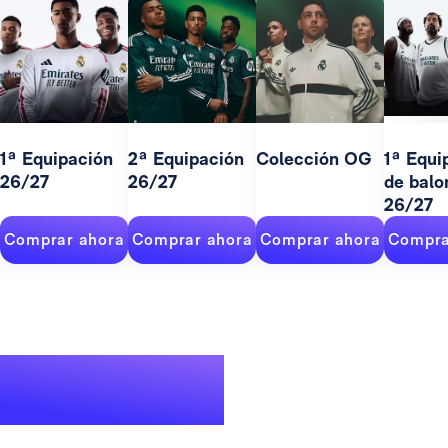
1ª Equipación
2ª Equipación
Colección OG
1ª Equi
26/27
26/27
de balo
26/27
Comprar ahora
Comprar ahora
Comprar ahora
Compra
Un palmarés de
leyenda