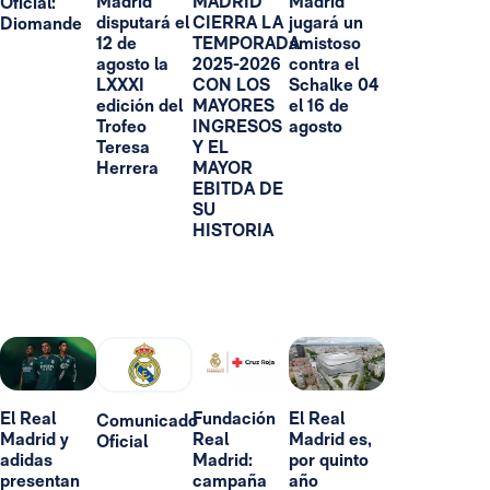
Madrid
MADRID
Madrid
Oficial:
disputará el
CIERRA LA
jugará un
Diomande
12 de
TEMPORADA
amistoso
agosto la
2025-2026
contra el
LXXXI
CON LOS
Schalke 04
edición del
MAYORES
el 16 de
Trofeo
INGRESOS
agosto
Teresa
Y EL
Herrera
MAYOR
EBITDA DE
SU
HISTORIA
El Real
Fundación
El Real
Comunicado
Madrid y
Real
Madrid es,
Oficial
adidas
Madrid:
por quinto
presentan
campaña
año