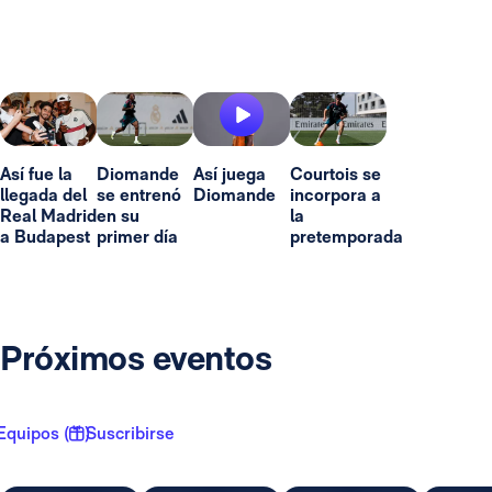
Así fue la
Diomande
Así juega
Courtois se
llegada del
se entrenó
Diomande
incorpora a
Real Madrid
en su
la
a Budapest
primer día
pretemporada
Próximos eventos
Equipos ( 1 )
Suscribirse