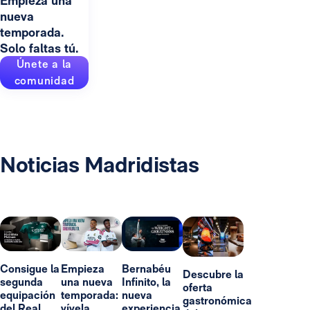
Empieza una
nueva
temporada.
Solo faltas tú.
Únete a la
comunidad
Noticias Madridistas
Consigue la
Empieza
Bernabéu
Descubre la
segunda
una nueva
Infinito, la
oferta
equipación
temporada:
nueva
gastronómica
del Real
vívela
experiencia