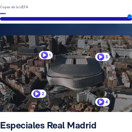
Copas de la UEFA
1
3
2
4
Especiales Real Madrid