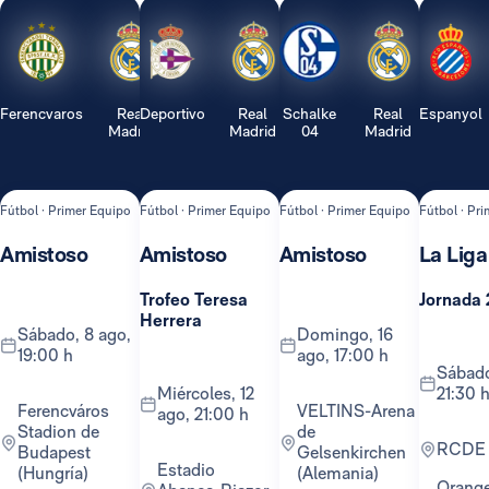
Ferencvaros
Real
Deportivo
Real
Schalke
Real
Espanyol
Madrid
Madrid
04
Madrid
Fútbol · Primer Equipo
Fútbol · Primer Equipo
Fútbol · Primer Equipo
Fútbol · Pr
Amistoso
Amistoso
Amistoso
La Liga
Trofeo Teresa
Jornada 
Herrera
sábado, 8 ago,
domingo, 16
19:00 h
ago, 17:00 h
sábado, 22 ago,
miércoles, 12
21:30 
Ferencváros
VELTINS-Arena
ago, 21:00 h
Stadion de
de
RCDE
Budapest
Gelsenkirchen
Estadio
(Hungría)
(Alemania)
Orange TV y