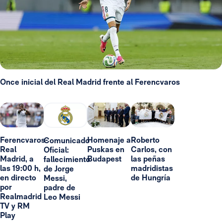
Once inicial del Real Madrid frente al Ferencvaros
Ferencvaros-
Homenaje a
Roberto
Comunicado
Real
Puskas en
Carlos, con
Oficial:
Madrid, a
Budapest
las peñas
fallecimiento
las 19:00 h,
madridistas
de Jorge
en directo
de Hungría
Messi,
por
padre de
Realmadrid
Leo Messi
TV y RM
Play