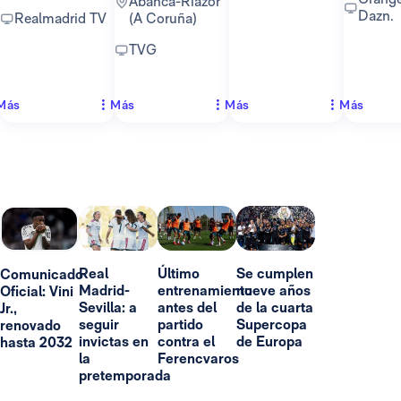
Abanca-Riazor
Dazn.
Realmadrid TV
(A Coruña)
TVG
Más
Más
Más
Más
Real
Último
Se cumplen
Comunicado
Madrid-
entrenamiento
nueve años
Oficial: Vini
Sevilla: a
antes del
de la cuarta
Jr.,
seguir
partido
Supercopa
renovado
invictas en
contra el
de Europa
hasta 2032
la
Ferencvaros
pretemporada