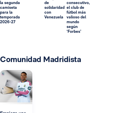
la segunda
de
consecutivo,
camiseta
solidaridad
el club de
para la
con
fútbol más
temporada
Venezuela
valioso del
2026-27
mundo
según
‘Forbes’
Comunidad Madridista