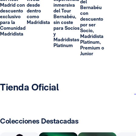
del
Madrid con
desde
inmersiva
Bernabéu
descuento
dentro
del Tour
con
exclusivo
como
Bernabéu,
descuento
para la
Madridista
sin coste
por ser
Comunidad
para Socios
Socio,
Madridista
y
Madridista
Madridistas
Platinum,
Platinum
Premium o
Junior
Tienda Oficial
Colecciones Destacadas