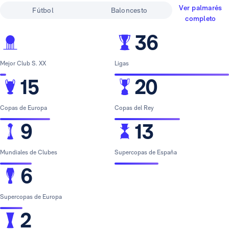
Ver palmarés
Fútbol
Baloncesto
completo
36
Mejor Club S. XX
Ligas
15
20
Copas de Europa
Copas del Rey
9
13
Mundiales de Clubes
Supercopas de España
6
Supercopas de Europa
2