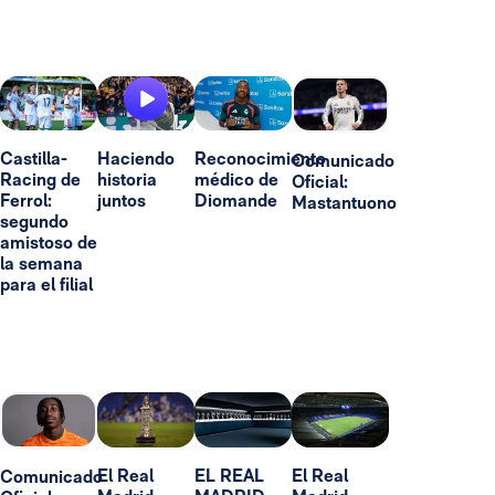
Castilla-
Haciendo
Reconocimiento
Comunicado
Racing de
historia
médico de
Oficial:
Ferrol:
juntos
Diomande
Mastantuono
segundo
amistoso de
la semana
para el filial
El Real
EL REAL
El Real
Comunicado