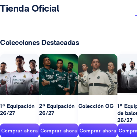
Tienda Oficial
Colecciones Destacadas
1ª Equipación
2ª Equipación
Colección OG
1ª Equi
26/27
26/27
de balo
26/27
Comprar ahora
Comprar ahora
Comprar ahora
Compra