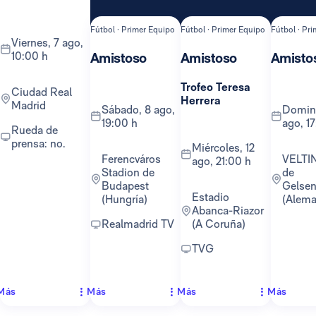
Fútbol · Primer Equipo
Fútbol · Primer Equipo
Fútbol · Pr
viernes, 7 ago,
10:00 h
Amistoso
Amistoso
Amisto
Trofeo Teresa
Ciudad Real
Herrera
Madrid
sábado, 8 ago,
domingo, 16
19:00 h
ago, 1
Rueda de
prensa: no.
miércoles, 12
Ferencváros
VELTINS-Arena
ago, 21:00 h
Stadion de
de
Budapest
Gelsen
Estadio
(Hungría)
(Alema
Abanca-Riazor
Realmadrid TV
(A Coruña)
TVG
Más
Más
Más
Más