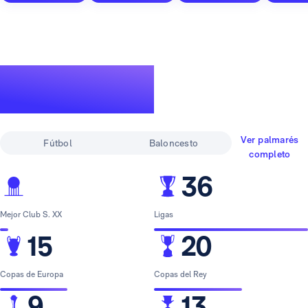
Un palmarés de
leyenda
Ver palmarés
Fútbol
Baloncesto
completo
36
Mejor Club S. XX
Ligas
15
20
Copas de Europa
Copas del Rey
9
13