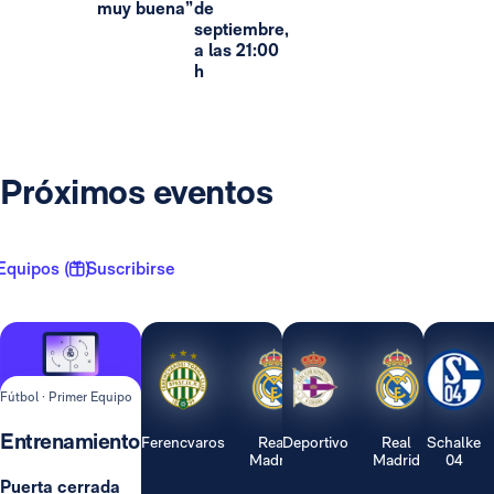
muy buena”
de
septiembre,
a las 21:00
h
Próximos eventos
Equipos ( 1 )
Suscribirse
Fútbol · Primer Equipo
Entrenamiento
Ferencvaros
Real
Deportivo
Real
Schalke
Madrid
Madrid
04
Puerta cerrada