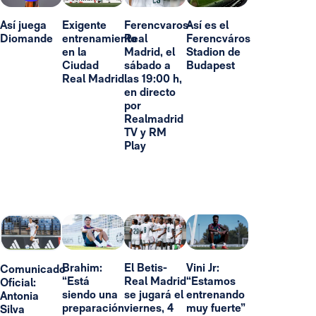
Así juega
Exigente
Ferencvaros-
Así es el
Diomande
entrenamiento
Real
Ferencváros
en la
Madrid, el
Stadion de
Ciudad
sábado a
Budapest
Real Madrid
las 19:00 h,
en directo
por
Realmadrid
TV y RM
Play
Brahim:
El Betis-
Vini Jr:
Comunicado
“Está
Real Madrid
“Estamos
Oficial:
siendo una
se jugará el
entrenando
Antonia
preparación
viernes, 4
muy fuerte”
Silva