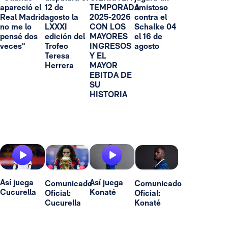
apareció el
12 de
TEMPORADA
amistoso
Real Madrid
agosto la
2025-2026
contra el
no me lo
LXXXI
CON LOS
Schalke 04
pensé dos
edición del
MAYORES
el 16 de
veces"
Trofeo
INGRESOS
agosto
Teresa
Y EL
Herrera
MAYOR
EBITDA DE
SU
HISTORIA
Así juega
Así juega
Comunicado
Comunicado
Cucurella
Konaté
Oficial:
Oficial:
Cucurella
Konaté