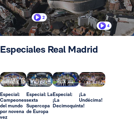
2
4
Especiales Real Madrid
Especial:
Especial: La
Especial:
¡La
Campeones
sexta
¡La
Undécima!
del mundo
Supercopa
Decimoquinta!
por novena
de Europa
vez