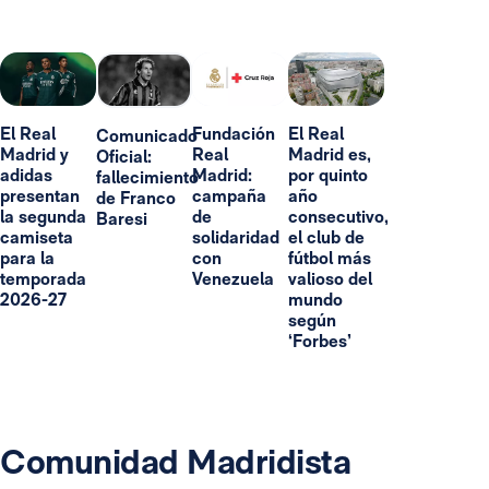
El Real
Fundación
El Real
Comunicado
Madrid y
Real
Madrid es,
Oficial:
adidas
Madrid:
por quinto
fallecimiento
presentan
campaña
año
de Franco
la segunda
de
consecutivo,
Baresi
camiseta
solidaridad
el club de
para la
con
fútbol más
temporada
Venezuela
valioso del
2026-27
mundo
según
‘Forbes’
Comunidad Madridista