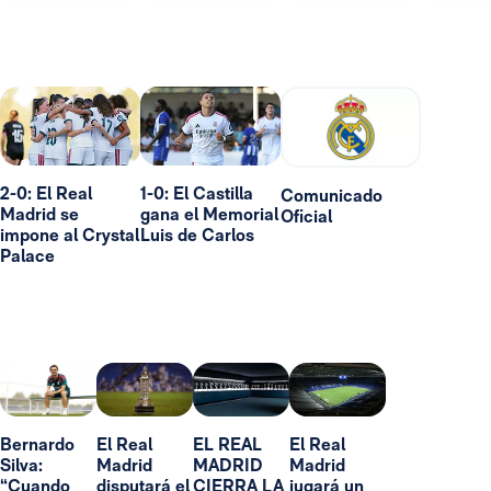
2-0: El Real
1-0: El Castilla
Comunicado
Madrid se
gana el Memorial
Oficial
impone al Crystal
Luis de Carlos
Palace
Bernardo
El Real
EL REAL
El Real
Silva:
Madrid
MADRID
Madrid
“Cuando
disputará el
CIERRA LA
jugará un