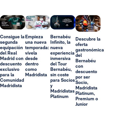
Consigue la
Empieza
Bernabéu
Descubre la
segunda
una nueva
Infinito, la
oferta
equipación
temporada:
nueva
gastronómica
del Real
vívela
experiencia
del
Madrid con
desde
inmersiva
Bernabéu
descuento
dentro
del Tour
con
exclusivo
como
Bernabéu,
descuento
para la
Madridista
sin coste
por ser
Comunidad
para Socios
Socio,
Madridista
y
Madridista
Madridistas
Platinum,
Platinum
Premium o
Junior