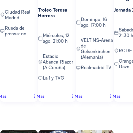
Trofeo Teresa
Jornada 
Ciudad Real
Herrera
Madrid
domingo, 16
ago, 17:00 h
Rueda de
sábado, 22 ago,
prensa: no.
miércoles, 12
21:30 
VELTINS-Arena
ago, 21:00 h
de
RCDE
Gelsenkirchen
Estadio
(Alemania)
Orange TV y
Abanca-Riazor
Dazn.
(A Coruña)
Realmadrid TV
La 1 y TVG
Más
Más
Más
Más