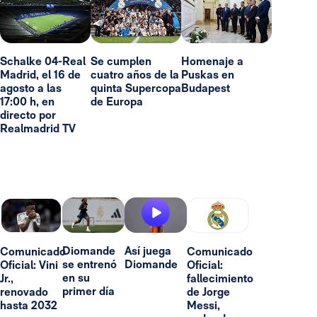
Schalke 04-Real
Se cumplen
Homenaje a
Madrid, el 16 de
cuatro años de la
Puskas en
agosto a las
quinta Supercopa
Budapest
17:00 h, en
de Europa
directo por
Realmadrid TV
Diomande
Así juega
Comunicado
Comunicado
se entrenó
Diomande
Oficial: Vini
Oficial:
en su
Jr.,
fallecimiento
primer día
renovado
de Jorge
hasta 2032
Messi,