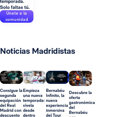
temporada.
Solo faltas tú.
Únete a la
comunidad
Noticias Madridistas
Consigue la
Empieza
Bernabéu
Descubre la
segunda
una nueva
Infinito, la
oferta
equipación
temporada:
nueva
gastronómica
del Real
vívela
experiencia
del
Madrid con
desde
inmersiva
Bernabéu
descuento
dentro
del Tour