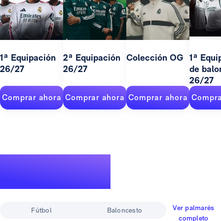
1ª Equipación
2ª Equipación
Colección OG
1ª Equi
26/27
26/27
de balo
26/27
Comprar ahora
Comprar ahora
Comprar ahora
Compra
Un palmarés de
leyenda
Ver palmarés
Fútbol
Baloncesto
completo