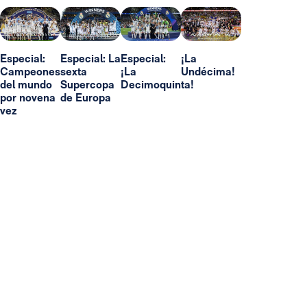
Especial:
Especial: La
Especial:
¡La
Campeones
sexta
¡La
Undécima!
del mundo
Supercopa
Decimoquinta!
por novena
de Europa
vez