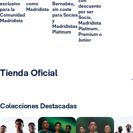
con
exclusivo
como
Bernabéu,
descuento
para la
Madridista
sin coste
por ser
Comunidad
para Socios
Socio,
Madridista
y
Madridista
Madridistas
Platinum,
Platinum
Premium o
Junior
Tienda Oficial
Colecciones Destacadas