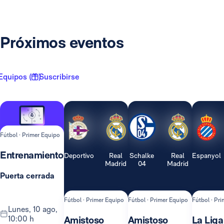
Próximos eventos
Equipos ( 1 )
Suscribirse
Fútbol · Primer Equipo
Entrenamiento
Deportivo
Real
Schalke
Real
Espanyol
Madrid
04
Madrid
Puerta cerrada
Fútbol · Primer Equipo
Fútbol · Primer Equipo
Fútbol · Pr
lunes, 10 ago,
10:00 h
Amistoso
Amistoso
La Liga