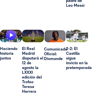
padre de
Leo Messi
Haciendo
El Real
2-2: El
Comunicado
historia
Madrid
Castilla
Oficial:
juntos
disputará el
sigue
Diomande
12 de
invicto en la
agosto la
pretemporada
LXXXI
edición del
Trofeo
Teresa
Herrera