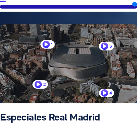
1
3
2
4
Especiales Real Madrid