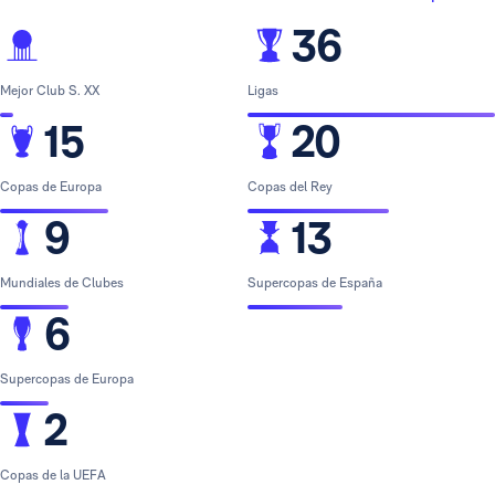
36
Mejor Club S. XX
Ligas
15
20
Copas de Europa
Copas del Rey
9
13
Mundiales de Clubes
Supercopas de España
6
Supercopas de Europa
2
Copas de la UEFA