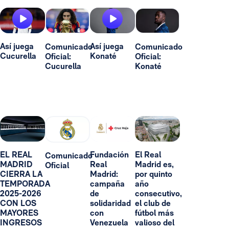
Así juega
Así juega
Comunicado
Comunicado
Cucurella
Konaté
Oficial:
Oficial:
Cucurella
Konaté
EL REAL
Fundación
El Real
Comunicado
MADRID
Real
Madrid es,
Oficial
CIERRA LA
Madrid:
por quinto
TEMPORADA
campaña
año
2025-2026
de
consecutivo,
CON LOS
solidaridad
el club de
MAYORES
con
fútbol más
INGRESOS
Venezuela
valioso del