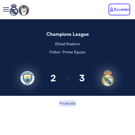
Acceder
Champions League
Etihad Stadium
Fútbol · Primer Equipo
2
3
-
Manchester
Real Madrid
Finalizado
City