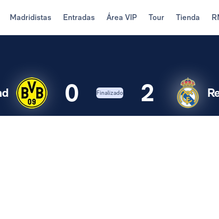
Madridistas
Entradas
Área VIP
Tour
Tienda
R
0
2
nd
Re
Finalizado