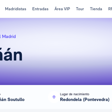
Madridistas
Entradas
Área VIP
Tour
Tienda
R
l Madrid
ñán
o
Lugar de nacimiento
ñán Soutullo
Redondela (Pontevedra)