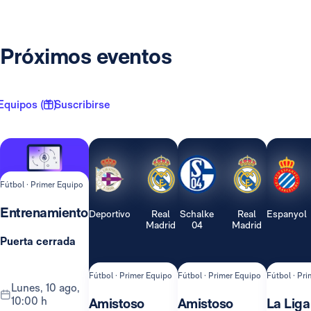
Próximos eventos
Equipos ( 1 )
Suscribirse
Fútbol · Primer Equipo
Entrenamiento
Deportivo
Real
Schalke
Real
Espanyol
Madrid
04
Madrid
Puerta cerrada
Fútbol · Primer Equipo
Fútbol · Primer Equipo
Fútbol · Pr
lunes, 10 ago,
10:00 h
Amistoso
Amistoso
La Liga