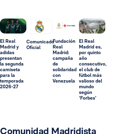
El Real
Fundación
El Real
Comunicado
Madrid y
Real
Madrid es,
Oficial
adidas
Madrid:
por quinto
presentan
campaña
año
la segunda
de
consecutivo,
camiseta
solidaridad
el club de
para la
con
fútbol más
temporada
Venezuela
valioso del
2026-27
mundo
según
‘Forbes’
Comunidad Madridista