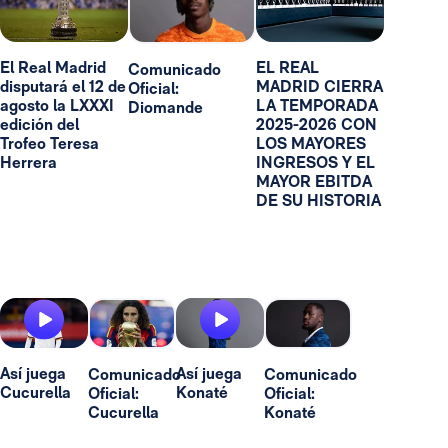
El Real Madrid
EL REAL
Comunicado
disputará el 12 de
MADRID CIERRA
Oficial:
agosto la LXXXI
LA TEMPORADA
Diomande
edición del
2025-2026 CON
Trofeo Teresa
LOS MAYORES
Herrera
INGRESOS Y EL
MAYOR EBITDA
DE SU HISTORIA
Así juega
Así juega
Comunicado
Comunicado
Cucurella
Konaté
Oficial:
Oficial:
Cucurella
Konaté