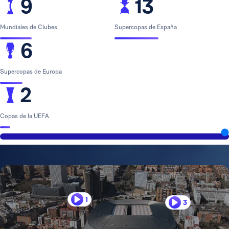
9
13
Mundiales de Clubes
Supercopas de España
6
Supercopas de Europa
2
Copas de la UEFA
1
3