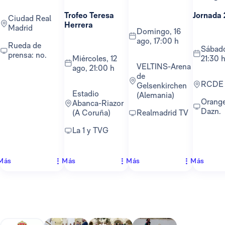
Trofeo Teresa
Jornada 
Ciudad Real
Herrera
Madrid
domingo, 16
ago, 17:00 h
Rueda de
sábado, 22 ago,
prensa: no.
miércoles, 12
21:30 
VELTINS-Arena
ago, 21:00 h
de
RCDE
Gelsenkirchen
Estadio
(Alemania)
Orange TV y
Abanca-Riazor
Dazn.
(A Coruña)
Realmadrid TV
La 1 y TVG
Más
Más
Más
Más