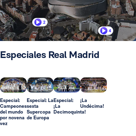
2
4
Especiales Real Madrid
Especial:
Especial: La
Especial:
¡La
Campeones
sexta
¡La
Undécima!
del mundo
Supercopa
Decimoquinta!
por novena
de Europa
vez