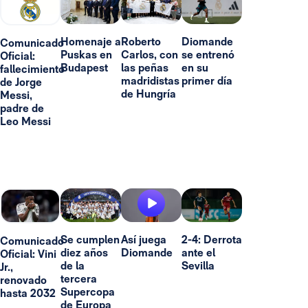
Homenaje a
Roberto
Diomande
Comunicado
Puskas en
Carlos, con
se entrenó
Oficial:
Budapest
las peñas
en su
fallecimiento
madridistas
primer día
de Jorge
de Hungría
Messi,
padre de
Leo Messi
Se cumplen
Así juega
2-4: Derrota
Comunicado
diez años
Diomande
ante el
Oficial: Vini
de la
Sevilla
Jr.,
tercera
renovado
Supercopa
hasta 2032
de Europa