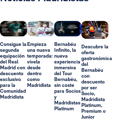
Consigue la
Empieza
Bernabéu
Descubre la
segunda
una nueva
Infinito, la
oferta
equipación
temporada:
nueva
gastronómica
del Real
vívela
experiencia
del
Madrid con
desde
inmersiva
Bernabéu
descuento
dentro
del Tour
con
exclusivo
como
Bernabéu,
descuento
para la
Madridista
sin coste
por ser
Comunidad
para Socios
Socio,
Madridista
y
Madridista
Madridistas
Platinum,
Platinum
Premium o
Junior