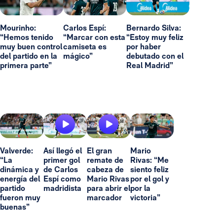
Mourinho:
Carlos Espí:
Bernardo Silva:
“Hemos tenido
“Marcar con esta
“Estoy muy feliz
muy buen control
camiseta es
por haber
del partido en la
mágico”
debutado con el
primera parte”
Real Madrid”
Valverde:
Así llegó el
El gran
Mario
“La
primer gol
remate de
Rivas: “Me
dinámica y
de Carlos
cabeza de
siento feliz
energía del
Espí como
Mario Rivas
por el gol y
partido
madridista
para abrir el
por la
fueron muy
marcador
victoria”
buenas”