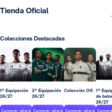
Tienda Oficial
Colecciones Destacadas
1ª Equipación
2ª Equipación
Colección OG
1ª Equi
26/27
26/27
de balo
26/27
Comprar ahora
Comprar ahora
Comprar ahora
Compra