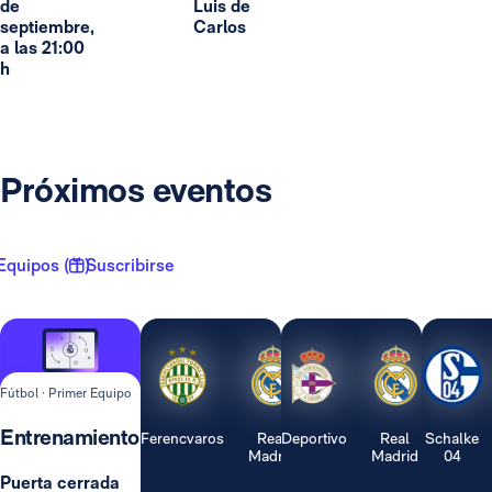
de
Luis de
septiembre,
Carlos
a las 21:00
h
Próximos eventos
Equipos ( 1 )
Suscribirse
Fútbol · Primer Equipo
Entrenamiento
Ferencvaros
Real
Deportivo
Real
Schalke
Madrid
Madrid
04
Puerta cerrada