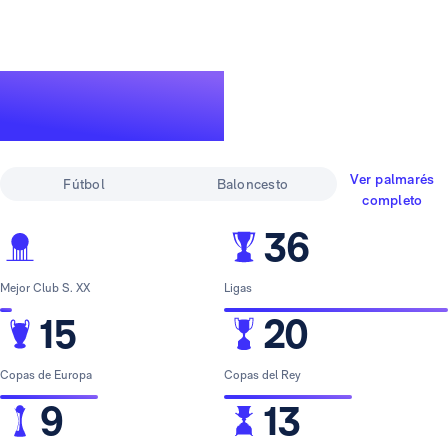
Un palmarés de
leyenda
Ver palmarés
Fútbol
Baloncesto
completo
36
Mejor Club S. XX
Ligas
15
20
Copas de Europa
Copas del Rey
9
13