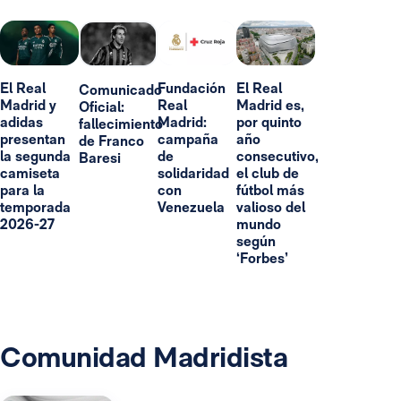
El Real
Fundación
El Real
Comunicado
Madrid y
Real
Madrid es,
Oficial:
adidas
Madrid:
por quinto
fallecimiento
presentan
campaña
año
de Franco
la segunda
de
consecutivo,
Baresi
camiseta
solidaridad
el club de
para la
con
fútbol más
temporada
Venezuela
valioso del
2026-27
mundo
según
‘Forbes’
Comunidad Madridista