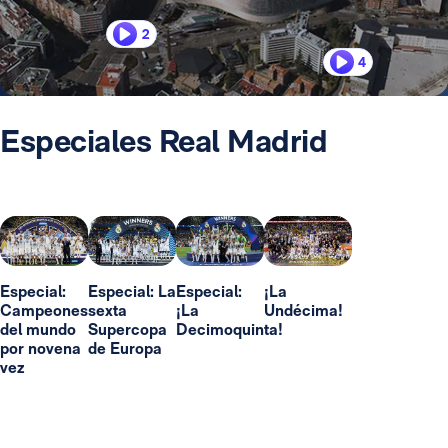
2
4
Especiales Real Madrid
Especial:
Especial: La
Especial:
¡La
Campeones
sexta
¡La
Undécima!
del mundo
Supercopa
Decimoquinta!
por novena
de Europa
vez