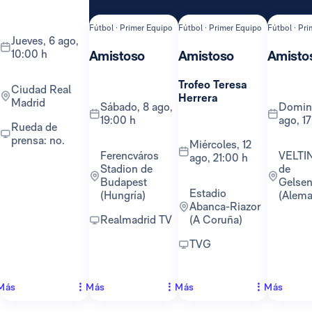
Fútbol · Primer Equipo
Fútbol · Primer Equipo
Fútbol · Pr
jueves, 6 ago,
10:00 h
Amistoso
Amistoso
Amisto
Trofeo Teresa
Ciudad Real
Herrera
Madrid
sábado, 8 ago,
domingo, 16
19:00 h
ago, 1
Rueda de
prensa: no.
miércoles, 12
Ferencváros
VELTINS-Arena
ago, 21:00 h
Stadion de
de
Budapest
Gelsen
Estadio
(Hungría)
(Alema
Abanca-Riazor
Realmadrid TV
(A Coruña)
TVG
Más
Más
Más
Más