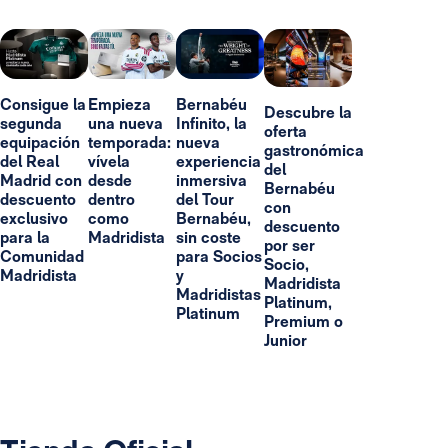
Consigue la
Empieza
Bernabéu
Descubre la
segunda
una nueva
Infinito, la
oferta
equipación
temporada:
nueva
gastronómica
del Real
vívela
experiencia
del
Madrid con
desde
inmersiva
Bernabéu
descuento
dentro
del Tour
con
exclusivo
como
Bernabéu,
descuento
para la
Madridista
sin coste
por ser
Comunidad
para Socios
Socio,
Madridista
y
Madridista
Madridistas
Platinum,
Platinum
Premium o
Junior