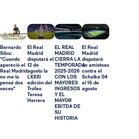
Bernardo
El Real
EL REAL
El Real
Silva:
Madrid
MADRID
Madrid
“Cuando
disputará el
CIERRA LA
disputará
apareció el
12 de
TEMPORADA
un amistoso
Real Madrid
agosto la
2025-2026
contra el
no me lo
LXXXI
CON LOS
Schalke 04
pensé dos
edición del
MAYORES
el 16 de
veces"
Trofeo
INGRESOS
agosto
Teresa
Y EL
Herrera
MAYOR
EBITDA DE
SU
HISTORIA