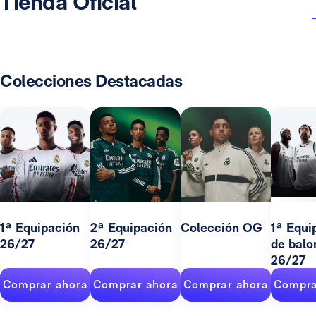
Tienda Oficial
Colecciones Destacadas
1ª Equipación
2ª Equipación
Colección OG
1ª Equi
26/27
26/27
de balo
26/27
Comprar ahora
Comprar ahora
Comprar ahora
Compra