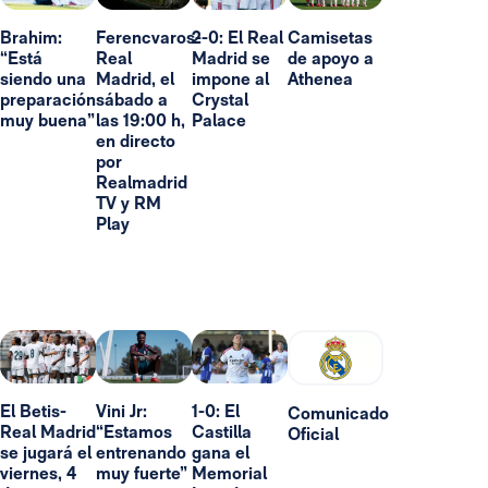
Brahim:
Ferencvaros-
2-0: El Real
Camisetas
“Está
Real
Madrid se
de apoyo a
siendo una
Madrid, el
impone al
Athenea
preparación
sábado a
Crystal
muy buena”
las 19:00 h,
Palace
en directo
por
Realmadrid
TV y RM
Play
El Betis-
Vini Jr:
1-0: El
Comunicado
Real Madrid
“Estamos
Castilla
Oficial
se jugará el
entrenando
gana el
viernes, 4
muy fuerte”
Memorial