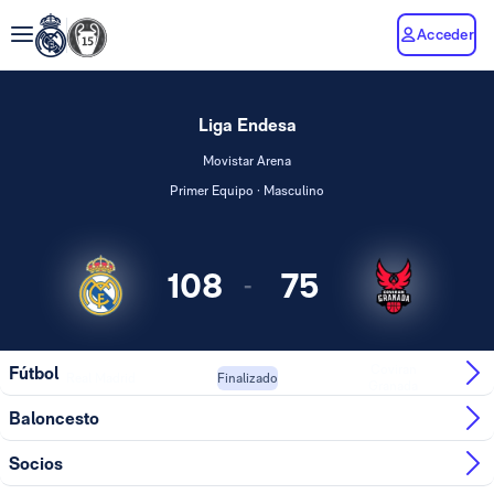
Acceder
Liga Endesa
Movistar Arena
Primer Equipo · Masculino
108
75
-
Coviran
Fútbol
Real Madrid
Finalizado
Granada
Baloncesto
Socios