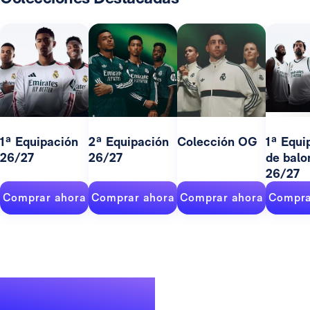
1ª Equipación
2ª Equipación
Colección OG
1ª Equi
26/27
26/27
de balo
26/27
Comprar ahora
Comprar ahora
Comprar ahora
Compra
Un palmarés de