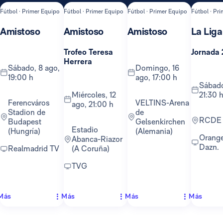
Fútbol · Primer Equipo
Fútbol · Primer Equipo
Fútbol · Primer Equipo
Fútbol · Pr
Amistoso
Amistoso
Amistoso
La Liga
Trofeo Teresa
Jornada 
Herrera
sábado, 8 ago,
domingo, 16
19:00 h
ago, 17:00 h
sábado, 22 ago,
miércoles, 12
21:30 
Ferencváros
VELTINS-Arena
ago, 21:00 h
Stadion de
de
RCDE
Budapest
Gelsenkirchen
Estadio
(Hungría)
(Alemania)
Orange TV y
Abanca-Riazor
Dazn.
Realmadrid TV
(A Coruña)
TVG
Más
Más
Más
Más