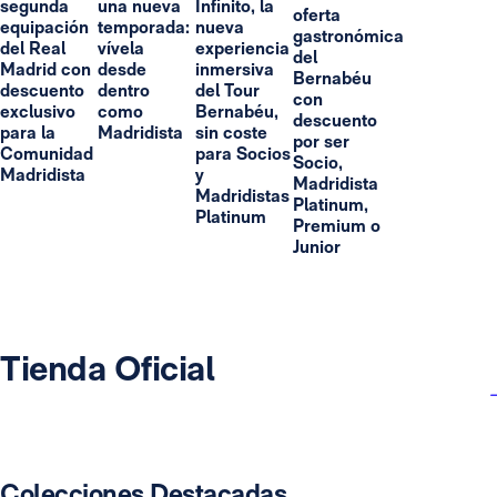
segunda
una nueva
Infinito, la
oferta
equipación
temporada:
nueva
gastronómica
del Real
vívela
experiencia
del
Madrid con
desde
inmersiva
Bernabéu
descuento
dentro
del Tour
con
exclusivo
como
Bernabéu,
descuento
para la
Madridista
sin coste
por ser
Comunidad
para Socios
Socio,
Madridista
y
Madridista
Madridistas
Platinum,
Platinum
Premium o
Junior
Tienda Oficial
Colecciones Destacadas