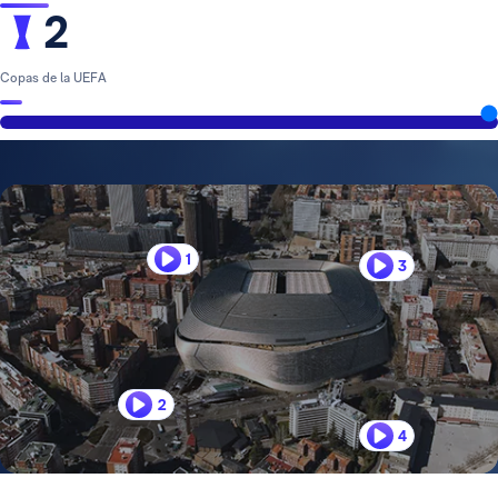
2
Copas de la UEFA
1
3
2
4