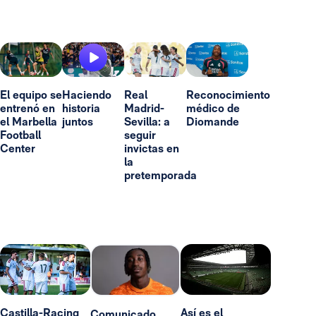
El equipo se
Haciendo
Real
Reconocimiento
entrenó en
historia
Madrid-
médico de
el Marbella
juntos
Sevilla: a
Diomande
Football
seguir
Center
invictas en
la
pretemporada
Castilla-Racing
Así es el
Comunicado