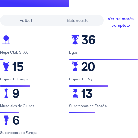
leyenda
Ver palmarés
Fútbol
Baloncesto
completo
36
Mejor Club S. XX
Ligas
15
20
Copas de Europa
Copas del Rey
9
13
Mundiales de Clubes
Supercopas de España
6
Supercopas de Europa