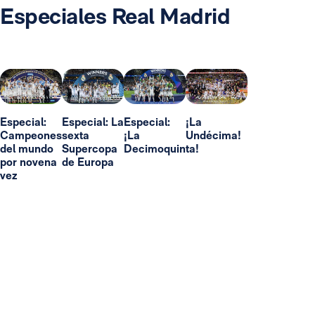
Especiales Real Madrid
Especial:
Especial: La
Especial:
¡La
Campeones
sexta
¡La
Undécima!
del mundo
Supercopa
Decimoquinta!
por novena
de Europa
vez