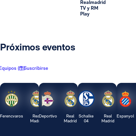
Realmadrid
TV y RM
Play
Próximos eventos
Equipos ( 1 )
Suscribirse
Ferencvaros
Real
Deportivo
Real
Schalke
Real
Espanyol
Madrid
Madrid
04
Madrid