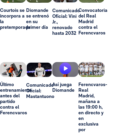
Courtois se
Diomande
Convocatoria
Comunicado
incorpora a
se entrenó
del Real
Oficial: Vini
la
en su
Madrid
Jr.,
pretemporada
primer día
contra el
renovado
Ferencvaros
hasta 2032
Último
Así juega
Ferencvaros-
Comunicado
entrenamiento
Diomande
Real
Oficial:
antes del
Madrid,
Mastantuono
partido
mañana a
contra el
las 19:00 h,
Ferencvaros
en directo y
en
exclusiva
por