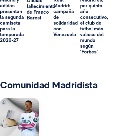
Oficial:
adidas
Madrid:
por quinto
fallecimiento
presentan
campaña
año
de Franco
la segunda
de
consecutivo,
Baresi
camiseta
solidaridad
el club de
para la
con
fútbol más
temporada
Venezuela
valioso del
2026-27
mundo
según
‘Forbes’
Comunidad Madridista