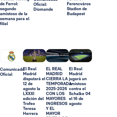
de Ferrol:
Ferencváros
Oficial:
segundo
Stadion de
Diomande
amistoso de la
Budapest
semana para el
filial
El Real
EL REAL
El Real
Comunicado
Madrid
MADRID
Madrid
Oficial
disputará el
CIERRA LA
jugará un
12 de
TEMPORADA
amistoso
agosto la
2025-2026
contra el
LXXXI
CON LOS
Schalke 04
edición del
MAYORES
el 16 de
Trofeo
INGRESOS
agosto
Teresa
Y EL
Herrera
MAYOR