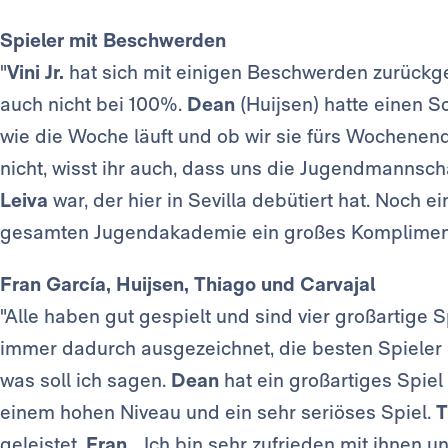
Spieler mit Beschwerden
"
Vini Jr.
hat sich mit einigen Beschwerden zurück
auch nicht bei 100%.
Dean
(Huijsen) hatte einen 
wie die Woche läuft und ob wir sie fürs Wochen
nicht, wisst ihr auch, dass uns die Jugendmannscha
Leiva
war, der hier in Sevilla debütiert hat. Noch 
gesamten Jugendakademie ein großes Kompliment für
Fran García, Huijsen, Thiago und Carvajal
"Alle haben gut gespielt und sind vier großartige S
immer dadurch ausgezeichnet, die besten Spieler 
was soll ich sagen.
Dean
hat ein großartiges Spie
einem hohen Niveau und ein sehr seriöses Spiel.
T
geleistet,
Fran
… Ich bin sehr zufrieden mit ihnen 