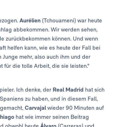
gezogen.
Aurélien
(Tchouameni) war heute
Schlag abbekommen. Wir werden sehen,
ende zurückbekommen können. Und wenn
ft helfen kann, wie es heute der Fall bei
ein Junge mehr, also auch ihm und der
 die tolle Arbeit, die sie leisten."
pieler. Ich denke, der
Real Madrid
hat sich
Spaniens zu haben, und in diesem Fall,
l gemacht,
Carvajal
wieder 90 Minuten auf
hiago
hat wie immer seinen Beitrag
und obwohl heute
Álvaro
(Carreras) und