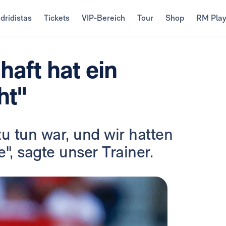
dridistas
Tickets
VIP-Bereich
Tour
Shop
RM Pla
aft hat ein
ht"
u tun war, und wir hatten
e", sagte unser Trainer.