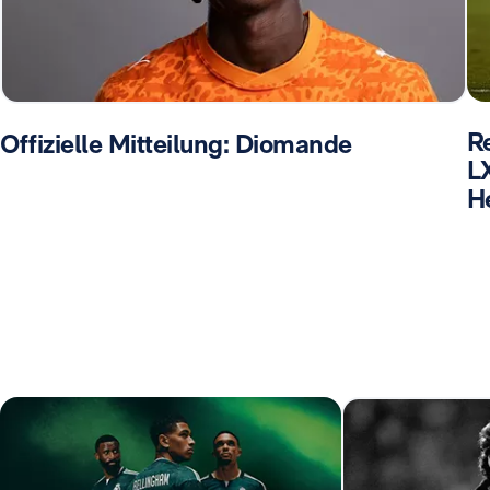
R
Offizielle Mitteilung: Diomande
L
H