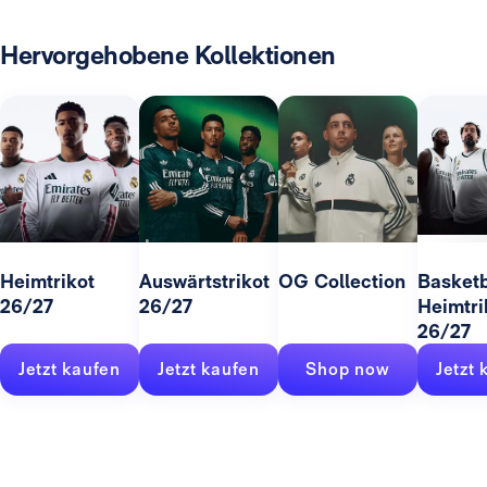
Hervorgehobene Kollektionen
Heimtrikot
Auswärtstrikot
OG Collection
Basketb
26/27
26/27
Heimtri
26/27
Jetzt kaufen
Jetzt kaufen
Shop now
Jetzt 