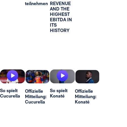
teilnehmen
REVENUE
AND THE
HIGHEST
EBITDA IN
ITS
HISTORY
So spielt
So spielt
Offizielle
Offizielle
Cucurella
Konaté
Mitteilung:
Mitteilung:
Cucurella
Konaté