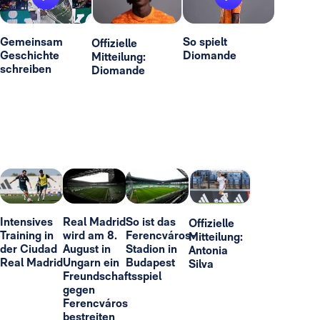
Gemeinsam
So spielt
Offizielle
Geschichte
Diomande
Mitteilung:
schreiben
Diomande
Intensives
Real Madrid
So ist das
Offizielle
Training in
wird am 8.
Ferencváros-
Mitteilung:
der Ciudad
August in
Stadion in
Antonia
Real Madrid
Ungarn ein
Budapest
Silva
Freundschaftsspiel
gegen
Ferencváros
bestreiten