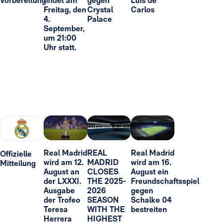
Vorbereitung“
findet am
gegen
Luis de
Freitag, den
Crystal
Carlos
4.
Palace
September,
um 21:00
Uhr statt.
Real Madrid
REAL
Real Madrid
Offizielle
wird am 12.
MADRID
wird am 16.
Mitteilung
August an
CLOSES
August ein
der LXXXI.
THE 2025-
Freundschaftsspiel
Ausgabe
2026
gegen
der Trofeo
SEASON
Schalke 04
Teresa
WITH THE
bestreiten
Herrera
HIGHEST