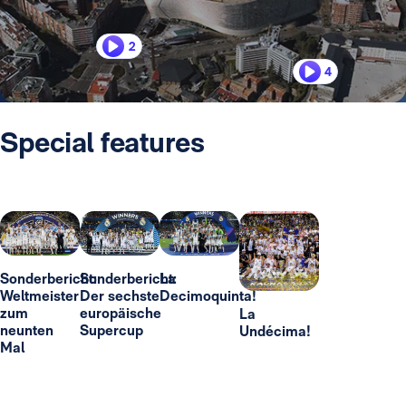
2
4
Special features
Sonderbericht:
Sonderbericht:
La
Weltmeister
Der sechste
Decimoquinta!
zum
europäische
La
neunten
Supercup
Undécima!
Mal