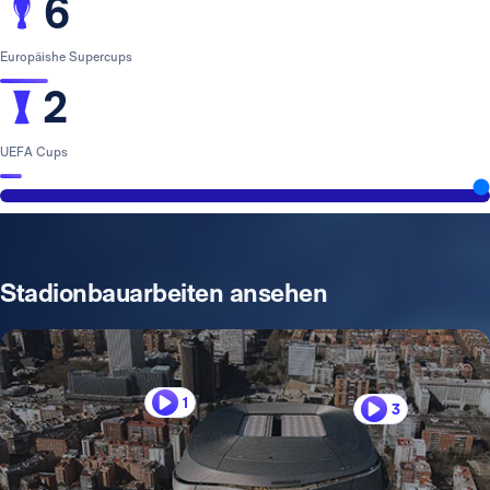
6
Europäishe Supercups
2
UEFA Cups
Stadionbauarbeiten ansehen
1
3