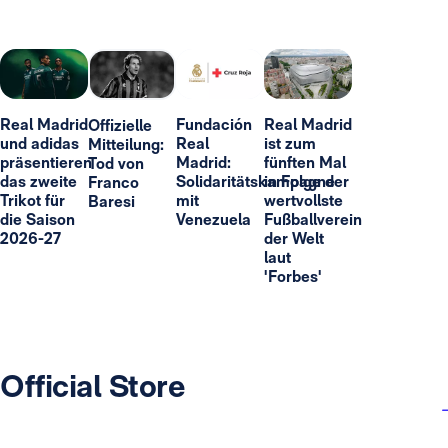
Real Madrid
Fundación
Real Madrid
Offizielle
und adidas
Real
ist zum
Mitteilung:
präsentieren
Madrid:
fünften Mal
Tod von
das zweite
Solidaritätskampagne
in Folge der
Franco
Trikot für
mit
wertvollste
Baresi
die Saison
Venezuela
Fußballverein
2026-27
der Welt
laut
'Forbes'
Official Store