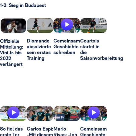
1-2: Sieg in Budapest
Diomande
Gemeinsam
Courtois
Offizielle
absolvierte
Geschichte
startet in
Mitteilung:
sein erstes
schreiben
die
Vini Jr. bis
Training
Saisonvorbereitung
2032
verlängert
So fiel das
Carlos Espí:
Mario
Gemeinsam
erste Tor
„Mit diesem
Rivas: „Ich
Geschichte