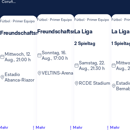
Coruñ...
Fútbol · Primer Equipo
Fútbol · Primer Equipo
Fútbol · Pr
Fútbol · Primer Equipo
Freundschaftsspiel
La Liga
La Liga
Freundschaftsspiel
2 Spieltag
1 Spielta
Sonntag, 16.
Mittwoch, 12.
Aug., 17:00 h
Aug., 21:00 h
Samstag, 22.
Mittwoch, 26.
Aug., 21:30 h
Aug., 
VELTINS-Arena
Estadio
Abanca-Riazor
RCDE Stadium
Estadio
Berna
Mehr
Mehr
Mehr
Mehr