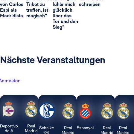
von Carlos
Trikot zu
fühle mich
schreiben
Espí als
treffen, ist
glücklich
Madridista
magisch“
über das
Tor und den
Sieg“
Nächste Veranstaltungen
Anmelden
Deportivo
Real
Schalke
Real
Espanyol
Real
Real
de A
Madrid
04
Madrid
Madrid
Madrid