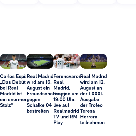
Carlos Espí:
Real Madrid
Ferencvaros-
Real Madrid
„Das Debüt
wird am 16.
Real
wird am 12.
bei Real
August ein
Madrid,
August an
Madrid ist
Freundschaftsspiel
morgen um
der LXXXI.
ein enormer
gegen
19:00 Uhr,
Ausgabe
Stolz“
Schalke 04
live auf
der Trofeo
bestreiten
Realmadrid
Teresa
TV und RM
Herrera
Play
teilnehmen