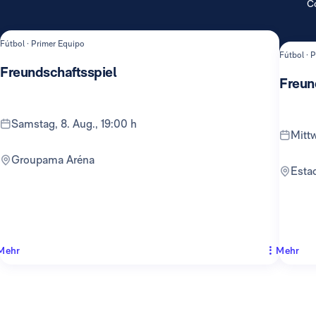
Co
Fútbol · Primer Equipo
Fútbol · 
Freundschaftsspiel
Freun
Samstag, 8. Aug., 19:00 h
Mit
Groupama Aréna
Est
Mehr
Mehr