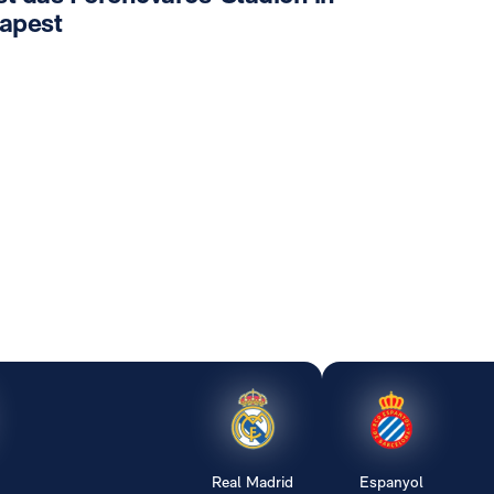
apest
Real Madrid
Espanyol