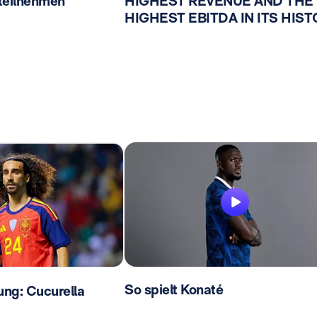
 teilnehmen
HIGHEST REVENUE AND THE
HIGHEST EBITDA IN ITS HIS
So spielt Konaté
lung: Cucurella