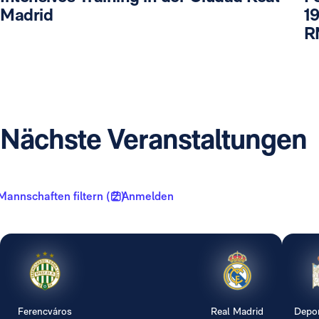
Madrid
19
R
Nächste Veranstaltungen
Mannschaften filtern ( 2 )
Anmelden
Ferencváros
Real Madrid
Depor