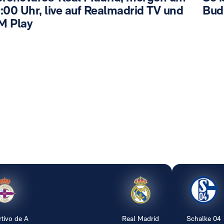
:00 Uhr, live auf Realmadrid TV und
Bud
M Play
tivo de A
Real Madrid
Schalke 04