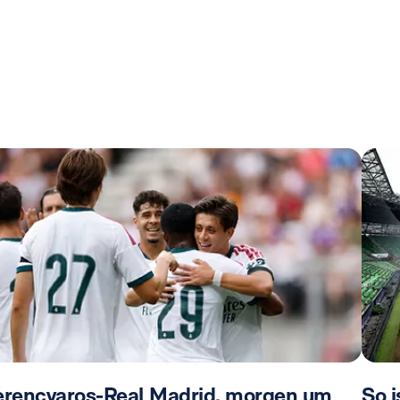
erencvaros-Real Madrid, morgen um
So i