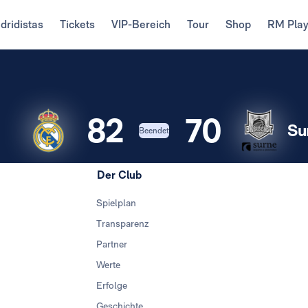
dridistas
Tickets
VIP-Bereich
Tour
Shop
RM Pla
82
70
Su
Beendet
Der Club
Spielplan
Transparenz
Partner
Werte
Erfolge
Geschichte