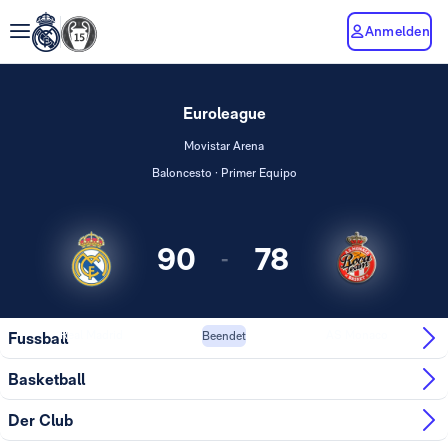
Anmelden
Euroleague
Movistar Arena
Baloncesto · Primer Equipo
90
78
-
Real Madrid
AS Monaco
Fussball
Beendet
Basketball
Der Club