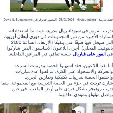
Mireia Jiméne
25/01/2026
المصور فوتوغرافي: David S. Bustamante
ريق في
سيوداد ريال مدريد
، حيث بدأ استعداداته
الأخيرة من دور المجموعات في
دوري أبطال أوروبا
،
التي سيحل فيها ضيفًا على بنفيكا (الأربعاء، الساعة 21:00
لمحلي). أجرى اللاعبون الأساسيون الذين شاركوا
على فياريال
جلسة تعافي في المرافق الداخلية.
للاعبين، فقد استهلوا الحصة بتدريبات السرعة
لاستحواذ على الكرة، ثم لعبوا عدة مباريات،
لحصة بتدريبات تكتيكية وتمارين الجري.
نت
في جزء من الحصة التدريبية مع المجموعة، بينما
جر
بشكل فردي على أرض الملعب، في حين
يتاو
و
ميندي
تعافيهما.