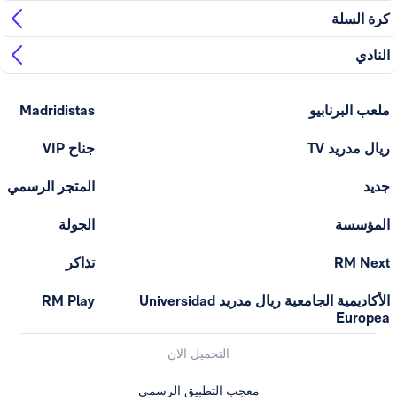
ابيو
Madridistas
T
جناح VIP
المتجر الرسمي
الجولة
تذاكر
الأكاديمية الجامعية ريال مدريد Universidad
RM Play
التحميل الان
معجب التطبيق الرسمي