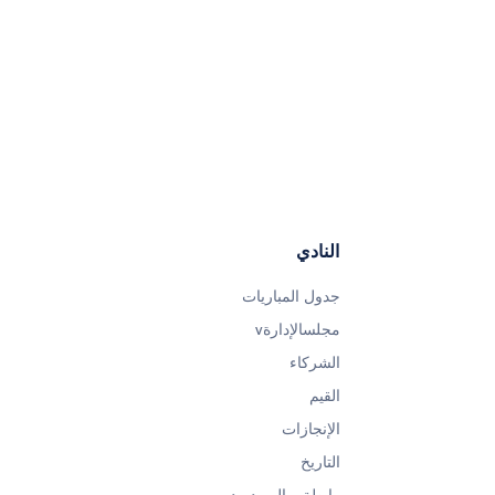
النادي
جدول المباريات
مجلسالإدارةv
الشركاء
القيم
الإنجازات
التاريخ