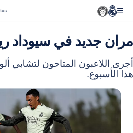
stas
مران جديد في سيوداد ري
أجرى اللاعبون المتاحون لتشابي ألون
هذا الأسبوع.