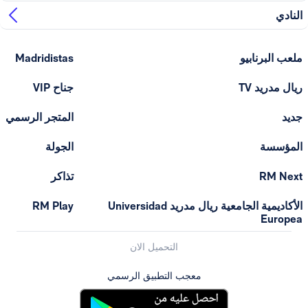
ابيو
Madridistas
T
جناح VIP
المتجر الرسمي
الجولة
تذاكر
الأكاديمية الجامعية ريال مدريد Universidad
RM Play
التحميل الان
معجب التطبيق الرسمي