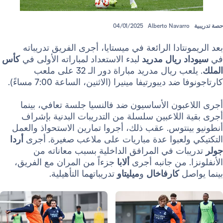
04/01/2025
Alberto Navarr
تادا الرائعة في ميستايا، أجرى الفريق تدريباته
 ريال مدريد
لبدء الاستعداد لمباراته الأولى في
كأس
. يلعب ريال مدريد مباراة دور الـ 32 على ملعب
د ديبورتيفا مينيرا (الاثنين، الساعة 7:00 مساءً).
بون الأساسيون ضد فالنسيا جلسة تعافي، بينما
اللاعبين سلسلة من التدريبات البدنية بإشراف
نتوس. عقب ذلك، أجروا تمارين الاستحواذ والعمل
ولعبوا عدة مباريات على ملاعب صغيرة. أجرى
أردا
ات في المرافق الداخلية بسبب معاناته من
. من جانبه أجرى
ألابا
جزءاً من المران مع الفريق،
صل
كارفاخال
و
ميليتاو
تدريباتهما التأهيلية.