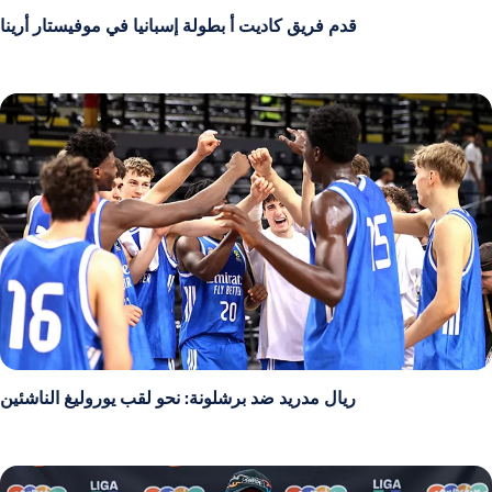
قدم فريق كاديت أ بطولة إسبانيا في موفيستار أرينا
ريال مدريد ضد برشلونة: نحو لقب يوروليغ الناشئين