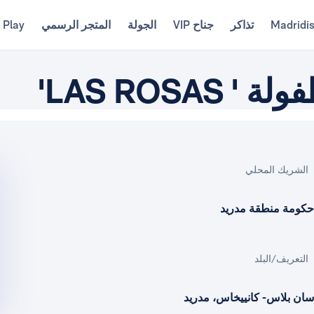
Madridi
تذاكر
جناح VIP
الجولة
المتجر الرسمي
 Play
LAS ROS'
الشريك المحلي
حكومة منطقة مدريد
التعريف/البلد
سان بلاس- كانييخاس، مدريد