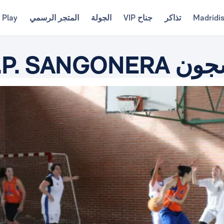
Madridi
تذاكر
جناح VIP
الجولة
المتجر الرسمي
 Play
C.P. SA