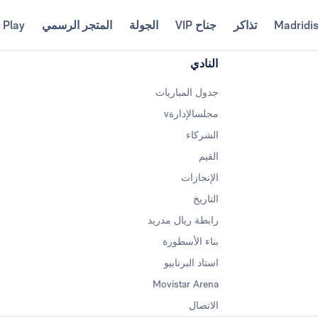
Madridi
تذاكر
جناح VIP
الجولة
المتجر الرسمي
 Play
النادي
جدول المباريات
مجلسالإدارةv
الشركاء
القيم
الإنجازات
التاريخ
رابطة ريال مدريد
بناء الأسطورة
استاد البرنابيو
Movistar Arena
الاتصال