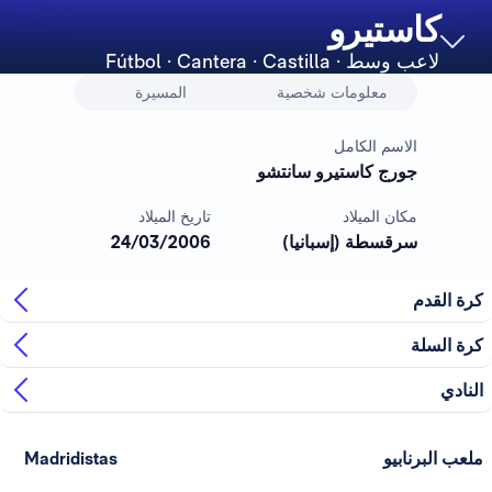
كاستيرو
لاعب وسط
· Fútbol · Cantera · Castilla
معلومات شخصية
المسيرة
الاسم الكامل
جورج كاستيرو سانتشو
مكان الميلاد
تاريخ الميلاد
سرقسطة (إسبانيا)
24/03/2006
كرة القدم
كرة السلة
النادي
ملعب البرنابيو
Madridistas